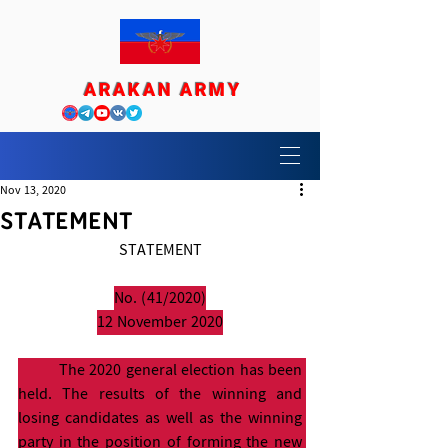
ARAKAN ARMY
Nov 13, 2020
STATEMENT
STATEMENT
No. (41/2020)
12 November 2020
	The 2020 general election has been 
held. The results of the winning and 
losing candidates as well as the winning 
party in the position of forming the new 