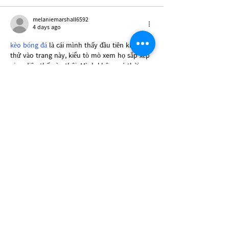
melaniemarshall6592
4 days ago
kèo bóng đá
 là cái mình thấy đầu tiên khi lướt 
thử vào trang này, kiểu tò mò xem họ sắp xếp 
giao diện thế nào thôi. Mình không có thời 
gian xem sâu nội dung, chỉ để ý cách họ chia 
mục và trình bày thông tin cho dễ nhìn. Ấn 
tượng là menu để khá dễ thấy, bấm qua lại 
giữa các phần không bị lạc, cảm giác điều 
hướng mượt và đơn giản. Mấy chỗ hiển thị…
Show More
Like
Reply
jennysilva3.2.3.12
5 days ago
kubet com
 hôm trước mình lướt thử vì thấy 
nhiều người nhắc, chủ yếu tò mò xem trang 
làm có dễ dùng không. Vào cái là thấy giao 