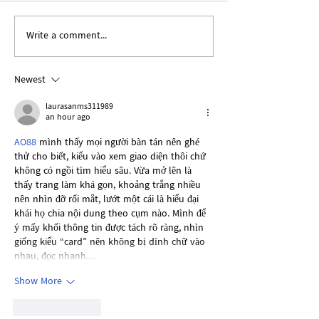
Write a comment...
Explanation about the
The News on th
recently released videos
dignified releas
SAC government
Newest
and one civilian
laurasanms311989
Rathedaung
an hour ago
AO88
 mình thấy mọi người bàn tán nên ghé 
thử cho biết, kiểu vào xem giao diện thôi chứ 
không có ngồi tìm hiểu sâu. Vừa mở lên là 
thấy trang làm khá gọn, khoảng trắng nhiều 
nên nhìn đỡ rối mắt, lướt một cái là hiểu đại 
khái họ chia nội dung theo cụm nào. Mình để 
ý mấy khối thông tin được tách rõ ràng, nhìn 
giống kiểu “card” nên không bị dính chữ vào 
nhau, đọc nhanh…
Show More
Like
Reply