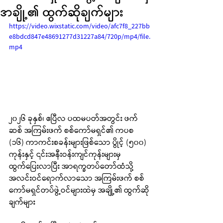
အချို့၏ ထွက်ဆိုချက်များ
https://video.wixstatic.com/video/afc7f8_227bb
e8bdcd847e48691277d31227a84/720p/mp4/file.
mp4
၂၀၂၆ ခုနှစ်၊ ဧပြီလ ပထမပတ်အတွင်း ဖက်
ဆစ် အကြမ်းဖက် စစ်ကော်မရှင်၏ ကပစ 
(၁၆) ကာကင်းစခန်းများဖြစ်သော ပွိုင့် (၅၀၀) 
ကုန်းနှင့် ၎င်းအနီးဝန်းကျင်ကုန်းများမှ 
ထွက်ပြေးလာပြီး အာရက္ခတပ်တော်ထံသို့ 
အလင်းဝင်ရောက်လာသော အကြမ်းဖက် စစ်
ကော်မရှင်တပ်ဖွဲ့ဝင်များထဲမှ အချို့၏ ထွက်ဆို
ချက်များ