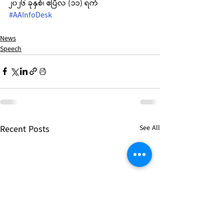
၂၀၂၆ ခုနှစ်၊ ဧပြီလ (၁၁) ရက်
#AAInfoDesk
News
Speech
Recent Posts
See All