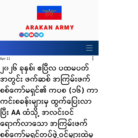
ARAKAN ARMY
Apr 11
၂၀၂၆ ခုနှစ်၊ ဧပြီလ ပထမပတ်
အတွင်း ဖက်ဆစ် အကြမ်းဖက်
စစ်ကော်မရှင်၏ ကပစ (၁၆) ကာ
ကင်းစခန်းများမှ ထွက်ပြေးလာ
ပြီး AA ထံသို့ အလင်းဝင်
ရောက်လာသော အကြမ်းဖက်
စစ်ကော်မရှင်တပ်ဖွဲ့ဝင်များထဲမှ