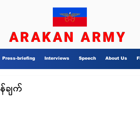
ARAKAN ARMY
Press-briefing
Interviews
Speech
About Us
F
န်ချက်