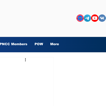
PNCC Members
POW
More