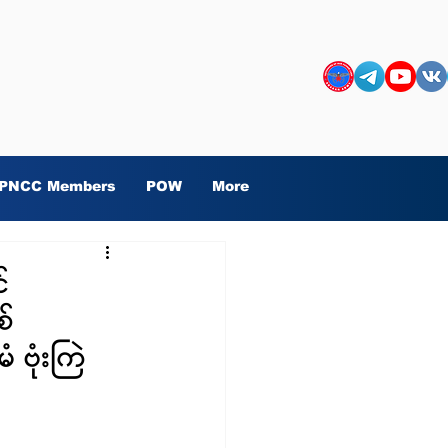
PNCC Members
POW
More
်
စ်
 ဗုံးကြဲ