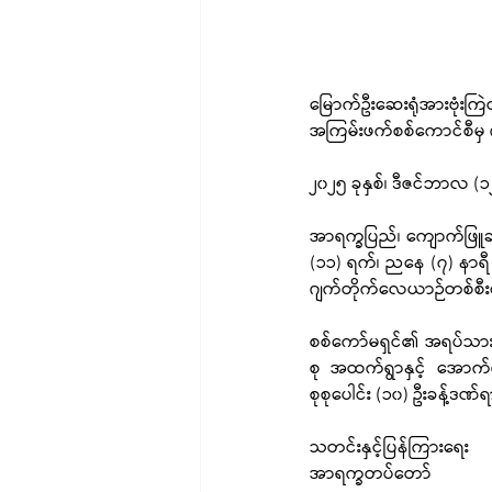
မြောက်ဦးဆေးရုံအားဗုံးကြ
အကြမ်းဖက်စစ်ကောင်စီမှ ဂျက
၂၀၂၅ ခုနှစ်၊ ဒီဇင်ဘာလ (၁
အာရက္ခပြည်၊ ကျောက်ဖြူခရိ
(၁၁) ရက်၊ ညနေ (၇) နာရီ
ဂျက်တိုက်လေယာဉ်တစ်စီးပေါ်
စစ်ကော်မရှင်၏ အရပ်သားပြ
စု အထက်ရွာနှင့် အောက်ရွ
စုစုပေါင်း (၁၀) ဦးခန့်
သတင်းနှင့်ပြန်ကြားရေး
အာရက္ခတပ်တော်