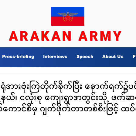
ARAKAN ARMY
Press-briefing
Interviews
Speech
About Us
F
ံအားဗုံးကြဲတိုက်ခိုက်ပြီး နောက်ရက်၌ပင
့နယ်၊ ငလုံးစု ကျေးရွာအတွင်းသို့ ဖက်ဆ
ောင်စီမှ ဂျက်ဖိုက်တာတစ်စီးဖြင့် ထပ်မံ