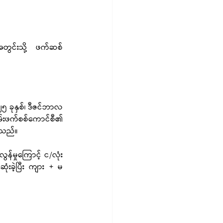
အတွင်းသို့ ဖက်ဆစ် 
၅ ခုနှစ်၊ ဒီဇင်ဘာလ 
မ်းဖက်စစ်ကောင်စီ၏ 
ဲ့သည်။
်မှုကြောင့် င/လုံး
းခဲ့ပြီး ကျား + မ 