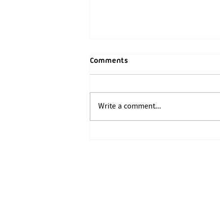
Comments
Write a comment...
ဖက်ဆစ် အကြမ်းဖက် စစ်
ကော်မရှင်တပ်မှ အာရက္ခပြည်၊
မြောက်ဦးမြို့ အား ဂျက်၊ Y12
လေယာဉ်အုပ်စုလိုက်ဖြင့် တစ်နာရီ
ကျော်ကြာ ညဖက်ဗုံးကြဲတိုက်ခိုက်ခဲ့