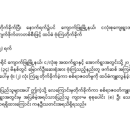
ဲတိုက်ခိုက်ပြီး နောက်ရက်၌ပင် ကျောက်ဖြူမြို့နယ်၊ ငလုံးစုကျေးရွာ
်ဖိုက်တာတစ်စီးဖြင့် ထပ်မံ ဗုံးကြဲတိုက်ခိုက်
၂) ရက်
ုင် ကျောက်ဖြူမြို့နယ်၊ င/လုံးစု အထက်ရွာနှင့် အောက်ရွာအတွင်းသို့ ၂၀၂
 (၃၄) မိနစ်တွင် မြောက်ဦးဆေးရုံအား ဗုံးကြဲသည့်နည်းတူ ဖက်ဆစ် အကြ
မှ ဗုံး (၂) လုံး ကြဲချ တိုက်ခိုက်ခဲ့ကာ စစ်ရာဇဝတ်မှုကို ထပ်မံကျူးလွန်ခ
ည်သူများအပါ် ဤကဲ့သို့ လေကြောင်းမှတိုက်ခိုက်ကာ စစ်ရာဇဝတ်ကျူးလွန
ာအတွင်းမှ အပြစ်မဲ့အရပ်သားပြည်သူ ကျား+မ စုစုပေါင်း (၈) ဦး သေဆုံ
ဒဏ်ရာရရှိထားကြောင်း ကနဦးသတင်းအရသိရှိရသည်။