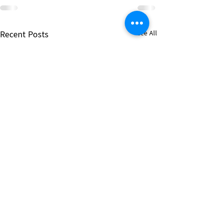
Recent Posts
See All
Breaking News!