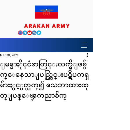
ARAKAN ARMY
Mar 30, 2021
ျမန္မာႏိုင္ငံအတြင္းလက္ရွိျဖစ္ပ်
က္ေနေသာျပည္တြင္းပဋိပကၡ
မ်ားႏွင့္ပတ္သက္၍ သေဘာထားထု
တ္ျပန္ေၾကညာခ်က္