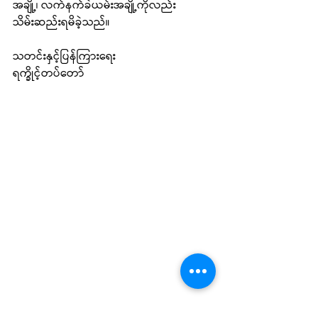
အချို့၊ လက်နက်ခဲယမ်းအချို့ကိုလည်း 
သိမ်းဆည်းရမိခဲ့သည်။
သတင်းနှင့်ပြန်ကြားရေး
ရက္ခိုင့်တပ်တော်