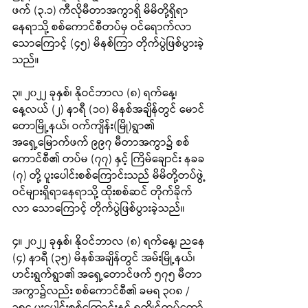
ဖက် (၃.၁) ကီလိုမီတာအကွာရှိ မိမိတို့ရှိရာ
နေရာသို့ စစ်ကောင်စီတပ်မှ ဝင်ရောက်လာ
သောကြောင့် (၄၅) မိနစ်ကြာ တိုက်ပွဲဖြစ်ပွားခဲ့
သည်။
၃။ ၂၀၂၂ ခုနှစ်၊ နိုဝင်ဘာလ (၈) ရက်နေ့၊ 
နေ့လယ် (၂) နာရီ (၁၀) မိနစ်အချိန်တွင် မောင်
တောမြို့နယ်၊ ဝက်ကျိန်း(မြို)ရွာ၏ 
အရှေ့မြောက်ဖက် ၉၉၇ မီတာအကွာ၌ စစ်
ကောင်စီ၏ တပ်မ (၇၇) နှင့် ကြိမ်ချောင်း နခခ 
(၇) တို့ ပူးပေါင်းစစ်ကြောင်းသည် မိမိတို့တပ်ဖွဲ့
ဝင်များရှိရာနေရာသို့ ထိုးစစ်ဆင် တိုက်ခိုက်
လာ သောကြောင့် တိုက်ပွဲဖြစ်ပွားခဲ့သည်။
၄။ ၂၀၂၂ ခုနှစ်၊ နိုဝင်ဘာလ (၈) ရက်နေ့၊ ညနေ 
(၄) နာရီ (၃၅) မိနစ်အချိန်တွင် အမ်းမြို့နယ်၊ 
ဟင်းရွက်ရွာ၏ အရှေ့တောင်ဖက် ၅၇၅ မီတာ
အကွာ၌လည်း စစ်ကောင်စီ၏ ခမရ ၃၀၈ /
၃၅၄ ပူးပေါင်းစစ်ကြောင်းနှင့် ရက္ခိုင့်တပ်တော်