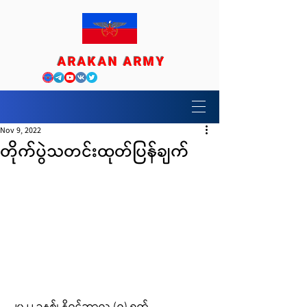
ARAKAN ARMY
Nov 9, 2022
တိုက်ပွဲသတင်းထုတ်ပြန်ချက်
၂၀၂၂ ခုနှစ်၊ နိုဝင်ဘာလ (၉) ရက်