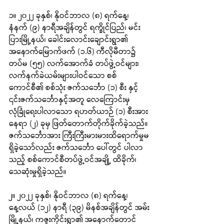
၁။ ၂၀၂၂ ခုနှစ်၊ နိုဝင်ဘာလ (၈) ရက်နေ့၊ 
နံနက် (၉) နာရီအချိန်တွင် ရက္ခိုင်ပြည်၊ မင်း
ပြားမြို့နယ်၊ ခေါင်းလောင်းချောင်းရွာ၏ 
အနောက်မြောက်ဖက် (၁.၆) ကီလိုမီတာ၌ 
တပ်မ (၅၅) လက်အောက်ခံ တပ်ဖွဲ့ဝင်များ၊ 
လက်နက်ခဲယမ်းများပါဝင်သော စစ်
ကောင်စီ၏ စစ်သုံး ဇက်သင်္ဘော (၁) စီး နှင့် 
၎င်းဇက်သင်္ဘောနှင့်အတူ လေကြောင်းမှ 
လုံခြုံရေးပါလာသော ရဟတ်ယာဉ် (၁) စီးအား 
နေရာ (၂) ခုမှ ဖြတ်တောက်တိုက်ခိုက်ခဲ့သည်။ 
ဇက်သင်္ဘောအား ကြီးကြီးမားမားထိရောက်မှုမ
ရှိခဲ့သော်လည်း ဇက်သင်္ဘော ပေါ်တွင် ပါလာ
သည့် စစ်ကောင်စီတပ်ဖွဲ့ဝင်အချို့ ထိခိုက်၊ 
သေဆုံးမှုရှိခဲ့သည်။
၂။ ၂၀၂၂ ခုနှစ်၊ နိုဝင်ဘာလ (၈) ရက်နေ့၊ 
နေ့လယ် (၁၂) နာရီ (၃၉) မိနစ်အချိန်တွင် အမ်း
မြို့နယ်၊ ကဇူးကိုင်းရွာ၏ အနောက်တောင်