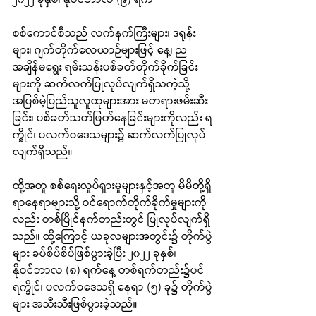
စစ်ကောင်စီသည် လက်နက်ကြီးများ၊ ဒရုန်း
များ၊ ဂျက်တိုက်လေယာဉ်များဖြင့် နေ့၊ ည 
အချိန်မရွေး ရမ်းသန်းပစ်ခတ်တိုက်ခိုက်ခြင်း
များကို ဆက်လက်ပြုလုပ်လျက်ရှိသကဲ့သို့ 
အပြစ်မဲ့ပြည်သူလူထုများအား မတရားဖမ်းဆီး
ခြင်း၊ ပစ်ခတ်သတ်ဖြတ်နေခြင်းများကိုလည်း ရ
က္ခိုင်၊ ပလက်ဝဒေသများ၌ ဆက်လက်ပြုလုပ်
လျက်ရှိသည်။ 
ထို့အတူ စစ်ရေးလှုပ်ရှားမှုများနှင့်အတူ မိမိတို့ရှိ
ရာနေရာများသို့ ဝင်ရောက်တိုက်ခိုက်မှုများကို
လည်း တစ်ပြိုင်နက်တည်းတွင် ပြုလုပ်လျက်ရှိ
သည်။ ထို့ကြောင့် ယခုလများအတွင်း၌ တိုက်ပွဲ
များ ခပ်စိပ်စိပ်ဖြစ်ပွားခဲ့ပြီး ၂၀၂၂ ခုနှစ်၊ 
နိုဝင်ဘာလ (၈) ရက်နေ့ တစ်ရက်တည်း၌ပင် 
ရက္ခိုင်၊ ပလက်ဝဒေသရှိ နေရာ (၅) ခု၌ တိုက်ပွဲ
များ အသီးသီးဖြစ်ပွားခဲ့သည်။