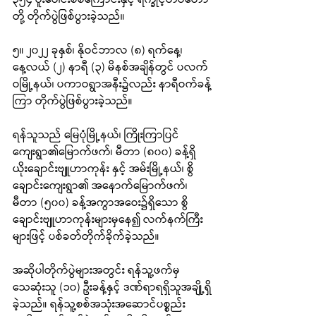
တို့ တိုက်ပွဲဖြစ်ပွားခဲ့သည်။
၅။ ၂၀၂၂ ခုနှစ်၊ နိုဝင်ဘာလ (၈) ရက်နေ့၊ 
နေ့လယ် (၂) နာရီ (၃) မိနစ်အချိန်တွင် ပလက်
ဝမြို့နယ်၊ ပကာဝရွာအနီး၌လည်း နာရီဝက်ခန့်
ကြာ တိုက်ပွဲဖြစ်ပွားခဲ့သည်။
ရန်သူသည် မြေပုံမြို့နယ်၊ ကြိုးကြာပြင်
ကျေးရွာ၏မြောက်ဖက်၊ မီတာ (၈၀၀) ခန့်ရှိ 
ယိုးချောင်းဗျူဟာကုန်း နှင့် အမ်းမြို့နယ်၊ စွိ
ချောင်းကျေးရွာ၏ အနောက်မြောက်ဖက်၊ 
မီတာ (၅၀၀) ခန့်အကွာအဝေး၌ရှိသော စွိ
ချောင်းဗျူဟာကုန်းများမှနေ၍ လက်နက်ကြီး
များဖြင့် ပစ်ခတ်တိုက်ခိုက်ခဲ့သည်။
အဆိုပါတိုက်ပွဲများအတွင်း ရန်သူ့ဖက်မှ 
သေဆုံးသူ (၁၀) ဦးခန့်နှင့် ဒဏ်ရာရရှိသူအချို့ရှိ
ခဲ့သည်။ ရန်သူ့စစ်အသုံးအဆောင်ပစ္စည်း