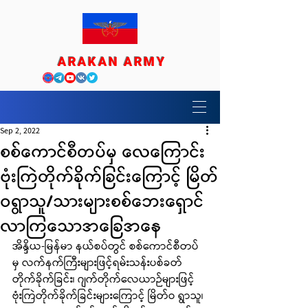
ARAKAN ARMY
Sep 2, 2022
စစ်ကောင်စီတပ်မှ လေကြောင်း
ဗုံးကြဲတိုက်ခိုက်ခြင်းကြောင့် မြိတ်
ဝရွာသူ/သားများစစ်ဘေးရှောင်
လာကြသောအခြေအနေ
အိန္ဒိယ-မြန်မာ နယ်စပ်တွင် စစ်ကောင်စီတပ်
မှ လက်နက်ကြီးများဖြင့်ရမ်းသန်းပစ်ခတ်
တိုက်ခိုက်ခြင်း၊ ဂျက်တိုက်လေယာဉ်များဖြင့်
ဗုံးကြဲတိုက်ခိုက်ခြင်းများကြောင့် မြိတ်ဝ ရွာသူ၊ 