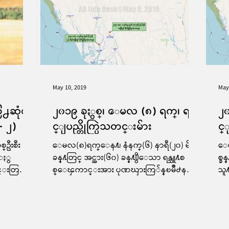
May 10, 2019
May
တြ႕ဆုံေ
၂၀၁၉ ခုႏွစ္၊ ေမလ (၈) ရက္၊ ရခို
၂၀
- ၂)
င္ျပည္တိုက္ပြဲသတင္းမ်ား
င္
စ္ဦးစီး
ေမလ(၈)ရက္ေန႔၊ နံနက္(၆) နာရီ(၂၀) မိနစ္
ေမ
င္ႏွ
ခန္႔တြင္ အင္အား(၆၀) ခန္႔႐ွိေသာ ရန္သူ႔စ
စ္ခ
ုင္းတြ
စ္ေၾကာင္းအား ပုဏၰားကြ်န္ၿမိဳ႕နယ္
သူ
"ယိုးငူ႐ြာ ႏွင့္...
မိ
င့္