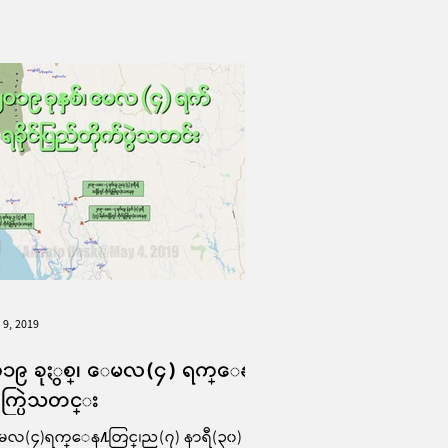
 9, 2019
၀၁၉ ခုႏွစ္၊ ေမလ(၄) ရက္ေန႔
ုက္ပြဲသတင္း
လ(၄)ရက္ေန႔တြင္၊ည(၇) နာရီ(၃၀) မိန