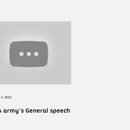
 3, 2019
A army’s General speech