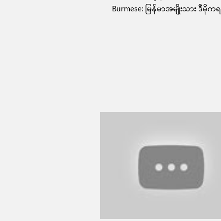
Burmese: မြန်မာအမျိုးသား ဒီမို
မဟာမိတ်တပ်မတော်; Chinese:...