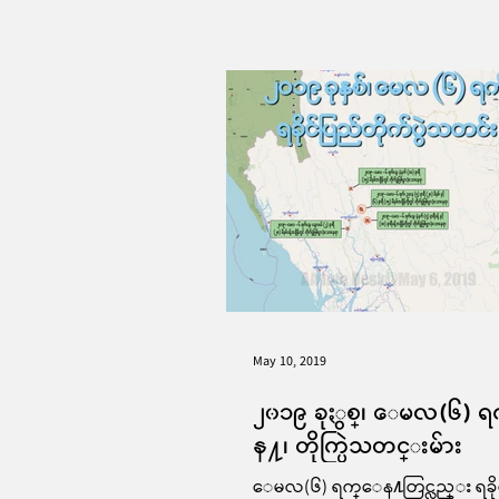
May 10, 2019
၂၀၁၉ ခုႏွစ္၊ ေမလ(၆) 
န႔၊ တိုက္ပြဲသတင္းမ်ား
ေမလ(၆) ရက္ေန႔တြင္လည္း ရခို