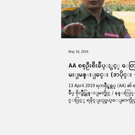
May 10, 2019
AA စစ္ဦးစီးခ်ဳပ္ႏွင့္ ေ
မးျမန္းျခင္း (အပိုင္း 
13 April 2019 ရကၡိဳင္စစ္တပ္ (AA) ၏ စ
ခ်ဳပ္ ဗိုလ္ခ်ဳပ္ထြန္းျမတ္နိုင္ / နန္းလြ
င္းပြင့္ ရခိုင္ျပည္နယ္ေျမာက္ပိ
င္...