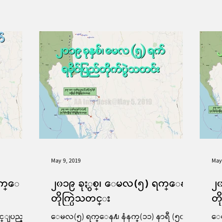
May 9, 2019
May
ရက္ေ
၂၀၁၉ ခုႏွစ္၊ ေမလ(၅) ရက္ေန႔
၂
တိုက္ပြဲသတင္း
တိ
င္ျပည္
ေမလ(၅) ရက္ေန႔၊ နံနက္(၁၁) နာရီ (၅၀) မိ
ေမ