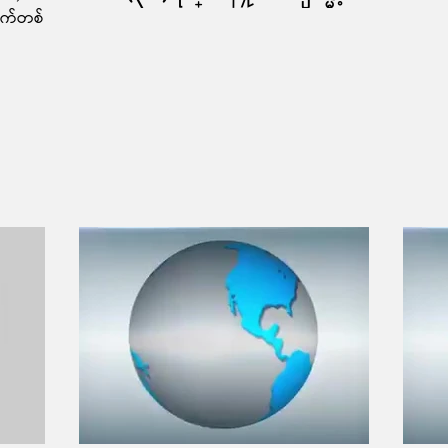
ကရက်တစ်
ပ္မေတာ္ႏွင့္ရကၡိဳင့္တပ္ေ
တာ္