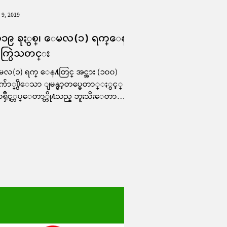
 9, 2019
၀၁၉ ခုႏွစ္၊ ေမလ(၁) ရက္ေန႔
ုက္ပြဲသတင္း
လ(၁) ရက္ ေန႔တြင္ အင္အား (၁၀၀)
်ာ္႐ွိေသာ ျမန္မာ့တပ္မေတာ္ႏွင့္
ၡိဳင့္တပ္ေတာ္တို႔သည္ ဘူးသီးေတာ
ၿမိဳ႕နယ္၊"စံဂိုးေတာင္႐ြာ"ႏွ
"ႏြား႐ံု...