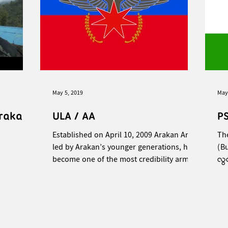
May 5, 2019
May
Arakan
ULA / AA
PS
Established on April 10, 2009 Arakan Army
Th
led by Arakan’s younger generations, has
(B
become one of the most credibility army
လွ
forces in...
TNL