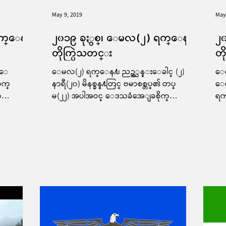
May 9, 2019
May
 ရက္ေန႔
၂၀၁၉ ခုႏွစ္၊ ေမလ(၂) ရက္ေန႔
၂
တိုက္ပြဲသတင္း
တိ
ပ္ေ
ေမလ(၂) ရက္ေန႔၊ ညဥ့္သန္းေခါင္ (၂)
ေမ
လက္
နာရီ(၂၀) မိနစ္ခန္႔တြင္ ဗမာစစ္တပ္၏ တပ္
ေက
ာ
မ(၂၂) အပါအဝင္ ေဒသခံအေျခစိုက္
ရက
္
ခမရ(၅၃၇) ၊ ခမရ(၅၃၈) ႏွင့္...
င္
င့္