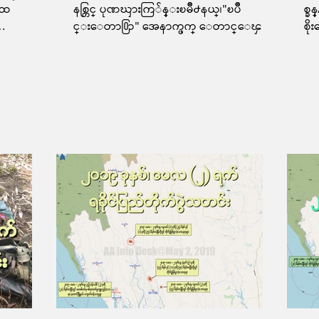
းထ
နစ္တြင္ ပုဏၰားကြ်န္းၿမိဳ႕နယ္၊"ၿပိဳ
စ္ခ
င္းေတာ႐ြာ" အေနာက္ဖက္ ေတာင္ေၾ
စို
ယ္၊ေျမာ
ကာတြင္လည္း မိမိတို႔အားထိုးစစ္ဆင္တိုက္
က္
ခ...