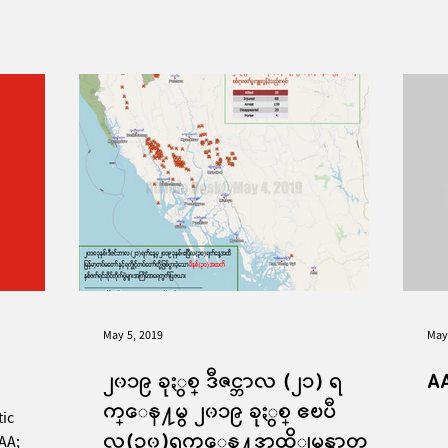
May 5, 2019
May
၂၀၁၉ ခုႏွစ္ ဒီဇင္ဘာလ (၂၁) ရ
A
က္ေန႔မွ ၂၀၁၉ ခုႏွစ္ ဧၿပီ
ic
လ(၃၀)ရက္ေန႔အထိျမန္မာ့တ
AA;