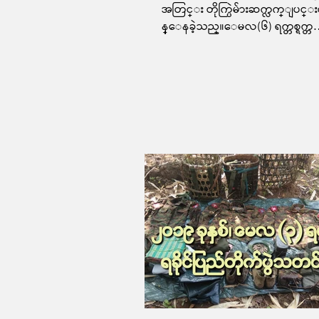
အတြင္း တိုက္ပြဲမ်ားဆက္လက္ျပင္
န္ေနခဲ့သည္။ေမလ(၆) ရက္တစ္ရက္တ
ည္း၌ပင္ေက်ာက္ေတာ္ၿမိဳ႕န
က္ဦးၿမိဳ႕နယ္မ်ာ...