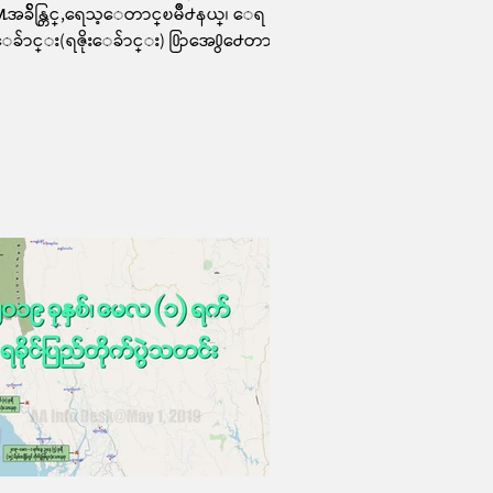
န္႔အခ်ိန္တြင္,ရေသ့ေတာင္ၿမိဳ႕နယ္၊ ေရ
းေခ်ာင္း(ရဇိုးေခ်ာင္း) ႐ြာအေ႐ွ႕ေတာင္ဖ
ေတာင္တန္းေပၚတြင္ေရစိုးေ...