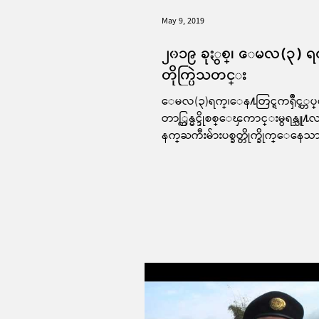
May 9, 2019
၂၀၁၉ ခုႏွစ္၊ ေမလ(၃)
တိုက္ပြဲသတင္း
ေမလ(၃)ရက္၊ေန႔တြင္ရကၡိဳင့္တ
တာ္ကြန္မင္ဒိုစစ္ေၾကာင္းမွရန္သူ႔
နက္ႀကီးမ်ားပစ္ခတ္တိုက္ခိုက္ေနေသ
အေျမာက္တပ္စခန္းမ်ားထဲမွ ေအာက
ပါ(၃)...