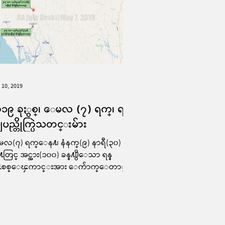
 10, 2019
၁၉ ခုႏွစ္၊ ေမလ (၇) ရက္၊ ရခို
ျပည္တိုက္ပြဲသတင္းမ်ား
လ(၇) ရက္ေန႔၊ နံနက္(၉) နာရီ(၃၀) မိန
န္႔တြင္ အင္အား(၁၀၀) ခန္႔႐ွိေသာ ရန္
႔စစ္ေၾကာင္းအား ေက်ာက္ေတာ္ၿ
ဳ႕နယ္၊ "လက္ေဆာင္ေကာက္႐ြာ" ႏွ
...