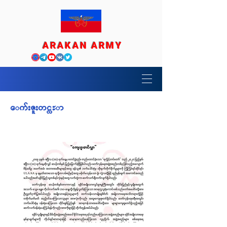
ARAKAN ARMY
ေက်းဇူးတင္လႊာ