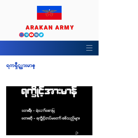
ARAKAN ARMY
ရကၡိဳင့္အားမာန္