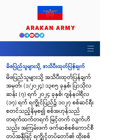
ARAKAN ARMY
မိဖပြည်သူများသို့ အသိပီးထုတ်ပြန်ချက်
မိဖပြည်သူများသို့ အသိပီးထုတ်ပြန်ချက်
အမှတ်၊ (၁/၂၀၂၄) ၁၃၈၅ ခုနှစ်၊ ပြာသိုလ
ဆန်း (၇) ရက် ၂၀၂၄ ခုနှစ်၊ ဂျန်နဝါရီလ
(၁၇) ရက် ရက္ခိုင်ပြည်၌ ၁၀၂၇ စစ်ဆင်ရီး
စတင်သည့်နိမှစ၍ စစ်အဟုန်သည်
တရက်ထက်တရက် မြင့်တက် လျက်ဟိ
သည်။ အကြမ်းဖက် ဖက်ဆစ်စစ်ကောင်စီ
တပ်အနီဖြင့် ရက္ခိုင့်တပ်တော်၏ ထိုးစစ်