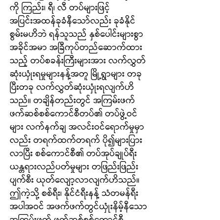
ကို ကြည်း၊ ရီ၊ လီ တပ်များဖြင့်
အပြင်းအထန်ခုခံနီသော်လည်း ခုခံနိုင်
စွမ်းမဟိဘဲ ရန်သူသည် နှစ်ပေါင်းများစွာ
အခိုင်အမာ အခြီကုပ်တည်ဆောက်ထား
သည့် တပ်စခန်းကြီးများအား လက်လွှတ်
ဆုံးယှုံးရမှုများနန့်အတူ မြို့ရွာများ တခု
ပြီးတခု လက်လွှတ်ဆုံးယှုံးရလျက်ဟိ
သည်။ တချိန်တည်းတွင် အကြမ်းဖက်
ဖက်ဆစ်စစ်ကောင်စီတပ်၏ တပ်ဖွဲ့ဝင်
များ လက်နက်ချ အလင်းဝင်ရောက်မှုမှာ
လည်း တရက်ထက်တရက် ပို၍များပြား
လာပြီး စစ်ကောင်စီ၏ တပ်အုပ်ချုပ်ရီး
ယန္တရားလည်ပတ်မှုများ တဖြည်းဖြည်း
ပျက်စီး ယုတ်လျော့လာလျက်ဟိသည်။
ဤကဲ့သို့ စစ်ရီး၊ နိုင်ငံရီးနန့် သံတမန်ရီး
အပါအဝင် အဖက်ဖက်တွင်ယှုံးနိမ့်နီသော