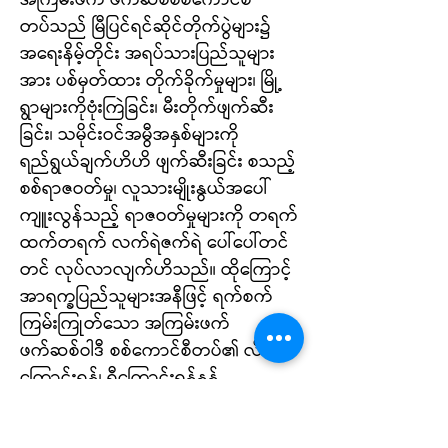
အကြမ်းဖက် ဖက်ဆစ်စစ်ကောင်စီ
တပ်သည် မြီပြင်ရင်ဆိုင်တိုက်ပွဲများ၌
အရေးနိမ့်တိုင်း အရပ်သားပြည်သူများ
အား ပစ်မှတ်ထား တိုက်ခိုက်မှုများ၊ မြို့
ရွာများကိုဗုံးကြဲခြင်း၊ မီးတိုက်ဖျက်ဆီး
ခြင်း၊ သမိုင်းဝင်အမွီအနှစ်များကို
ရည်ရွယ်ချက်ဟိဟိ ဖျက်ဆီးခြင်း စသည့်
စစ်ရာဇဝတ်မှု၊ လူသားမျိုးနွယ်အပေါ်
ကျူးလွန်သည့် ရာဇဝတ်မှုများကို တရက်
ထက်တရက် လက်ရဲဇက်ရဲ ပေါ်ပေါ်တင်
တင် လုပ်လာလျက်ဟိသည်။ ထိုကြောင့်
အာရက္ခပြည်သူများအနီဖြင့် ရက်စက်
ကြမ်းကြုတ်သော အကြမ်းဖက်
ဖက်ဆစ်ဝါဒီ စစ်ကောင်စီတပ်၏ လီ
ကြောင်းရန်၊ ရီကြောင်းရန်နန့်
လက်နက်ကြီးရန်များမှ မိမိကိုယ်ကို ကာ
ကွယ်နိုင်သော နည်းလမ်းများဖြင့် အထူး