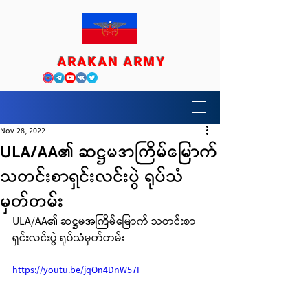
ARAKAN ARMY
Nov 28, 2022
ULA/AA​၏ ဆဋ္ဌမအကြိမ်မြောက်
သတင်းစာရှင်းလင်းပွဲ ရုပ်သံ
မှတ်တမ်း
ULA/AA​၏ ဆဋ္ဌမအကြိမ်မြောက် သတင်းစာ
ရှင်းလင်းပွဲ ရုပ်သံမှတ်တမ်း
https://youtu.be/jqOn4DnW57I