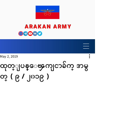
ARAKAN ARMY
May 2, 2019
ထုတ္ျပန္ေၾကျငာခ်က္ အမွ
တ္ ( ၉ / ၂၀၁၉ )