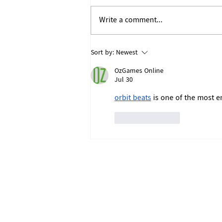
Write a comment...
အာရက္ခတပြည်လုံးဟိ မြို့ပြ
Sort by:
Newest
စည်ပင်သာယာရီးနန့် စနစ်တကျ
OzGames Online
တိုးတက်ဖွံ့ဖြိုးရီးဆိုင်ရာ
Jul 30
ထုတ်ပြန်ကြေညာချက်
orbit beats
 is one of the most e
Like
Reply