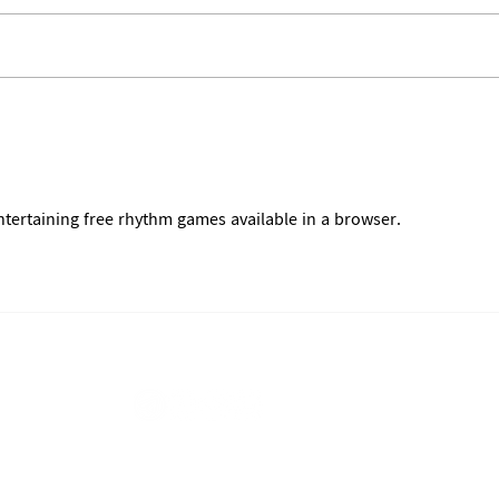
Announcement
ထုတ်
ntertaining free rhythm games available in a browser.