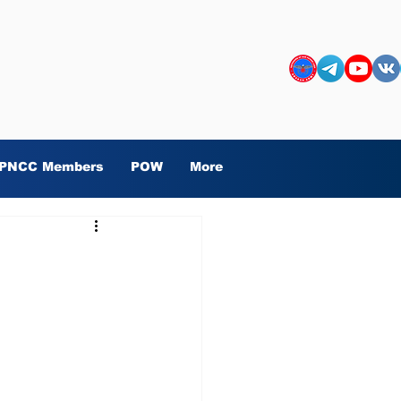
PNCC Members
POW
More