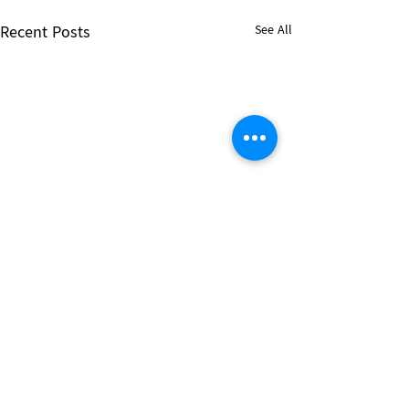
Recent Posts
See All
Breaking News!
၂၀၂၆ ခုနှစ်၊ ဩဂုတ်
ဖက်ဆစ် အကြမ်းဖက်
Comments