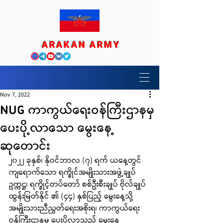
ARAKAN ARMY
Nov 7, 2022
NUG ကာကွယ်ရေးဝန်ကြီးဌာနမှ
ပေးပို့လာသော မွေးနေ့
ဆုတောင်း
၂၀၂၂ ခုနှစ်၊ နိုဝင်ဘာလ (၇) ရက် ယနေ့တွင်
ကျရောက်သော ရက္ခိုင်အမျိုးသားအဖွဲ့ချုပ် 
ဥက္ကဋ္ဌ၊ ရက္ခိုင့်တပ်တော် စစ်ဦးစီးချုပ် ဗိုလ်ချုပ်
ထွန်းမြတ်နိုင် ၏ (၄၄) နှစ်ပြည့် မွေးနေ့သို့ 
အမျိုးသားညီညွတ်ရေးအစိုးရ၊ ကာကွယ်ရေး
ဝန်ကြီးဌာနမှ ပေးပို့လာသည့် မွေးနေ့