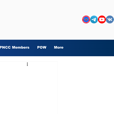
PNCC Members
POW
More