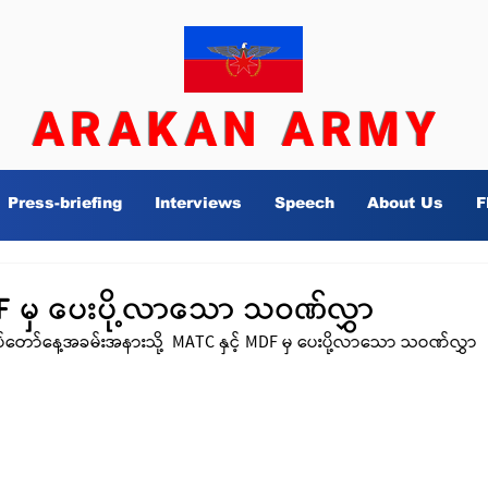
ARAKAN ARMY
Press-briefing
Interviews
Speech
About Us
F
DF မှ ပေးပို့လာသော သဝဏ်လွှာ
်တပ်တော်နေ့အခမ်းအနားသို့  MATC နှင့် MDF မှ ပေးပို့လာသော သဝဏ်လွှာ