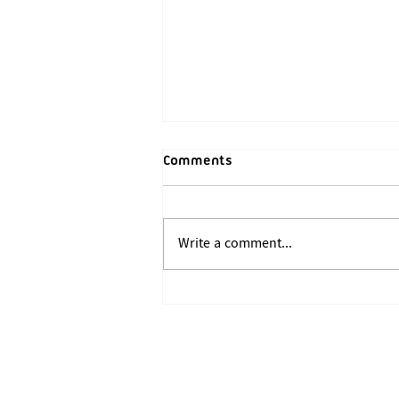
Comments
Write a comment...
ကရင်နီအမျိုးသားကာကွယ်ရေး
တပ်(Karenni Nationalities
Defense Force - KNDF)ဖွဲ့စည်း
ထူထောင်ခြင်း(၅)နှစ်ပြည့်နေ့
အခမ်းအနားသို့ရက္ခိုင်အမျိုးသား