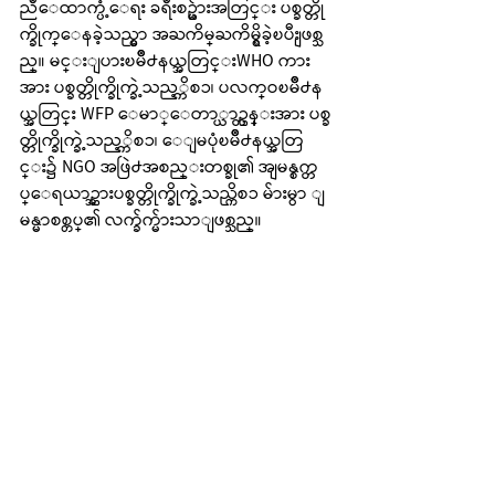
ညီေထာက္ပံ့ေရး ခရီးစဥ္မ်ားအတြင္း ပစ္ခတ္တို
က္ခိုက္ေနခဲ့သည္မွာ အႀကိမ္ႀကိမ္ရွိခဲ့ၿပီးျဖစ္သ
ည္။ မင္းျပားၿမိဳ႕နယ္အတြင္းWHO ကား
အား ပစ္ခတ္တိုက္ခိုက္ခဲ့သည့္ကိစၥ၊ ပလက္ဝၿမိဳ႕န
ယ္အတြင္း WFP ေမာ္ေတာ္ယာဥ္တန္းအား ပစ္ခ
တ္တိုက္ခိုက္ခဲ့သည့္ကိစၥ၊ ေျမပုံၿမိဳ႕နယ္အတြ
င္း၌ NGO အဖြဲ႕အစည္းတစ္ခု၏ အျမန္စက္တ
ပ္ေရယာဥ္အားပစ္ခတ္တိုက္ခိုက္ခဲ့သည္ကိစၥ မ်ားမွာ ျ
မန္မာစစ္တပ္၏ လက္ခ်က္မ်ားသာျဖစ္သည္။