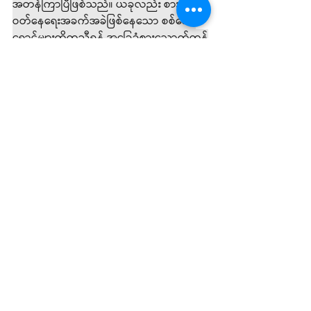
အတန်ကြာပြီဖြစ်သည်။ ယခုလည်း စား
ဝတ်နေရေးအခက်အခဲဖြစ်နေသော စစ်ဘေး
ရှောင်များကိုကူညီရန် အခြေခံစားသောက်ကုန်
ပစ္စည်းများကို အရပ်ဖက်စက်လှေဖြင့် သယ်ယူ
ပို့ဆောင် နေစဉ်အတွင်း မြန်မာစစ်တပ်၏ 
အကြမ်းဖက်မှုကိုခံခဲ့ရခြင်းဖြစ်သည်။
ဖက်ဆစ်နယ်ချဲ့အကြမ်းဖက် မြန်မာစစ်တပ်
သည် ယခုကဲ့သို့ နိုင်ငံတကာအဖွဲ့အစည်း
များ၏ ကူညီထောက်ပံ့ရေး ခရီးစဉ်များအတွင်း 
ပစ်ခတ်တိုက်ခိုက်နေခဲ့သည်မှာ အကြိမ်ကြိမ်ရှိ
ခဲ့ပြီးဖြစ်သည်။ မင်းပြားမြို့နယ်အတွင်းWHO 
ကားအား ပစ်ခတ်တိုက်ခိုက်ခဲ့သည့်ကိစ္စ၊ ပ
လက်ဝမြို့နယ်အတွင်း WFP မော်တော်ယာဉ်
တန်းအား ပစ်ခတ်တိုက်ခိုက်ခဲ့သည့်ကိစ္စ၊ မြေပုံ
မြို့နယ်အတွင်း၌ NGO အဖွဲ့အစည်းတစ်ခု၏ 
အမြန်စက်တပ်ရေယာဉ်အားပစ်ခတ်တိုက်ခိုက်
ခဲ့သည်ကိစ္စ များမှာ မြန်မာစစ်တပ်၏ 
လက်ချက်များသာဖြစ်သည်။