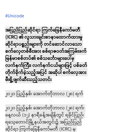
#Unicode
အပြည်ပြည်ဆိုင်ရာ ကြက်ခြေနီကော်မတီ 
(ICRC) ၏ လူသားချင်းစာနာထောက်ထားမှု
ဆိုင်ရာပစ္စည်းများကို တင်ဆောင်လာသော 
စက်လှေတစ်စီးအား စစ်ရာဇဝတ်အကြမ်းဖက်
မြန်မာစစ်တပ်၏ စစ်သင်္ဘောများပေါ်မှ 
လက်နက်ကြီး၊ လက်နက်ငယ်များဖြင့် ပစ်ခတ်
တိုက်ခိုက်ခဲ့သည့်အပြင် အဆိုပါ စက်လှေအား 
မီးရှို့ဖျက်ဆီးသည့်သတင်း
၂၀၂၀ ပြည့်နှစ်၊ အောက်တိုဘာလ (၂၈) ရက်
၂၀၂၀ ပြည့်နှစ်၊ အောက်တိုဘာလ (၂၈) ရက်၊ 
နေ့လယ် (၁၂) နာရီခန့်အချိန်တွင် ရခိုင်ပြည်၊ 
ရသေ့တောင်မြို့နယ်အတွင်း၌ အပြည်ပြည်
ဆိုင်ရာ ကြက်ခြေနီကော်မတီ (ICRC) မှ 