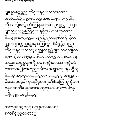
ျမန္မာစစ္တပ္သည္ တိုင္းရင္းသားေဒသ
အသီးသီး၌ စစ္ရာဇဝတ္မႈ၊ အၾကမ္းဖက္မႈမ်ား
ကို လက္ရဲဇက္ရဲ က်ဴးလြန္ေနဆဲျဖစ္သည္။ ၂၀၂၀ 
ျပည့္ႏွစ္အတြင္း ရခိုင္၊ ပလက္ဝေဒသ
မ်ား၌ ျမန္မာစစ္တပ္သည္ အျပစ္မဲ့ျပည္သူမ်ားကို ဦးတ
ည္သတ္ျဖတ္သည့္အေရအတြက္မွာ စံခ်ိန္တင္ခဲ့သည္။ 
တိုင္းရင္းသားျပည္သူတစ္ရပ္လုံးမွာ တရားမွ်တ
မႈမရရွိဘဲ အမွန္တရားမ်ားေပ်ာက္ဆုံးေနၾကရ
သည္။ အမွန္တရားကို ျမတ္ႏိုးေသာ ႏိုင္ငံ
တကာအဖြဲ႕အစည္းမ်ားအေနျဖင့္ အျပစ္ရွိသူ
မ်ားကို အျပစ္ေပးႏိုင္ေရး ႏွင့္ အမွန္တရား
မ်ားေပၚေပါက္ႏိုင္ေရးတို႔အတြက္ ဝိုင္း
ဝန္းႀကိဳးပမ္းအား ထုတ္ေပးၾကပါရန္ 
တိုက္တြန္းအပ္ပါသည္။
သတင္းႏွင့္ျပန္ၾကားေရး
ရကၡိဳင့္တပ္ေတာ္