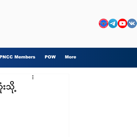
PNCC Members
POW
More
သို့