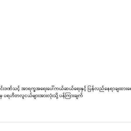
ိုင်းဒဏ်သင့် အာရက္ခအရေးပေါ်ကယ်ဆယ်ရေးနှင့် ပြန်လည်နေရာချထားရ
မှ ပရဟိတလူငယ်များအားလုံးသို့ ပန်ကြားချက်