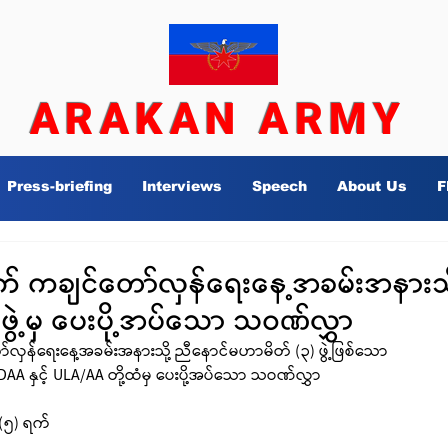
ARAKAN ARMY
Press-briefing
Interviews
Speech
About Us
F
ာက် ကချင်တော်လှန်ရေးနေ့အခမ်းအနားသိ
ွဲ့မှ ပေးပို့အပ်သော သဝဏ်လွှာ
ာ်လှန်ရေးနေ့အခမ်းအနားသို့ ညီနောင်မဟာမိတ် (၃) ဖွဲ့ဖြစ်သော 
 နှင့် ULA/AA တို့ထံမှ ပေးပို့အပ်သော သဝဏ်လွှာ
 (၅) ရက်