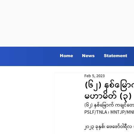
Home
News
Statement
Feb 5, 2023
(၆၂) နှစ်မြေ
မဟာမိတ် (၃) ဖ
(၆၂) နှစ်မြောက် ကချင်တေ
PSLF/TNLA ၊ MNTJP/MNDAA
၂၀၂၃ ခုနှစ်၊ ဖေဖော်ဝါရီလ