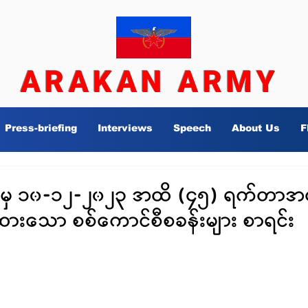
ARAKAN ARMY
Press-briefing
Interviews
Speech
About Us
F
မှ ၁၀-၁၂-၂၀၂၃ အထိ (၄၅) ရက်တာအတွ
ူထားသော စစ်ကောင်စီစခန်းများ စာရင်း