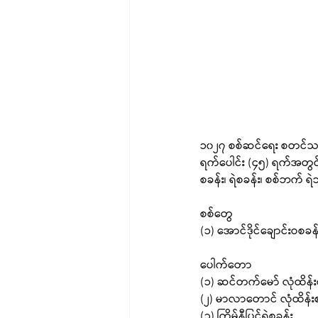
၁၀၂၇ စစ်ဆင်ရေး စတင်သည့
ရက်ပေါင်း (၄၅) ရက်အတွင်း
စခန်း၊ ရဲစခန်း၊ စစ်ဘက် 
စစ်တွေ
(၁) အောင်ဒိုင်ချောင်းဝစခန်
ပေါက်တော
(၁) ဆင်တက်မော် လုံထိန်း
(၂) မာလာတောင် လုံထိန်း
(၃) ကြိမ်နီပြင်ရဲစခန်း