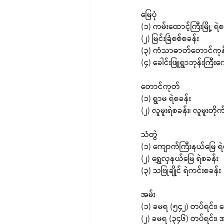
မြေပုံ
(၁) ကမ်းထောင့်ကြီးမြို့ ရဲစ
(၂) မြင်းခြံစစ်စခန်း
(၃) ကံသာဓာတ်တောင်ကုန်
(၄) ခေါင်းဖြူရွာဘုန်းကြီးက
တောင်ကုတ်
(၁) ရွာမ ရဲစခန်း
(၂) လူမူးရဲစခန်း၊ လူမူးတို
သံတွဲ
(၁) ကျောက်ကြီးနယ်မြေ ရဲ
(၂) ရွှေလှနယ်မြေ ရဲစခန်း
(၃) သဗြုချိုင် ရဲကင်းစခန်း
အမ်း
(၁) ခမရ (၅၄၂) တပ်ရင်း၊ ရှ
(၂) ခမရ (၃၄၆) တပ်ရင်း၊ 