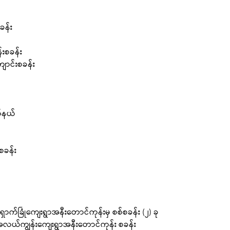
ခန်း
းစခန်း
ျောင်းစခန်း
က်နယ်
စခန်း
ောက်ခြုံကျေးရွာအနီးတောင်ကုန်းမှ စစ်စခန်း (၂) ခု
အလယ်ကျွန်းကျေးရွာအနီးတောင်ကုန်း စခန်း