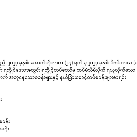
်  ၂၀၂၃ ခုနှစ်၊ အောက်တိုဘာလ (၂၇) ရက် မှ ၂၀၂၃ ခုနှစ်၊ ဒီဇင်ဘာလ 
 ရက္ခိုင်ဒေသအတွင်း ရက္ခိုင့်တပ်တော်မှ ထပ်မံသိမ်းပိုက် ရယူလိုက်သေ
ရဲဘက် အတူနေသောစခန်းများနှင့် နယ်ခြားစောင့်တပ်စခန်းများစာရင်း
း
စခန်း
စခန်း