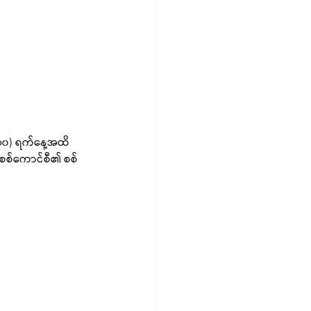
(၁၀) ရက်နေ့အထိ 
ာ စစ်ကောင်စီ၏ စစ်