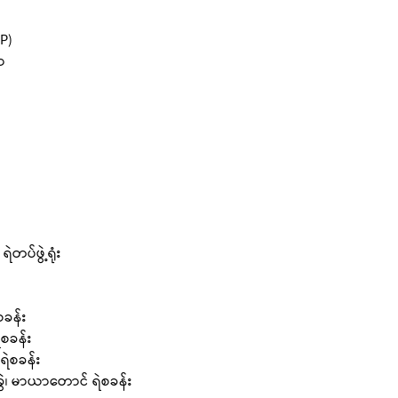
DP)
ာ
တပ်ဖွဲ့ရုံး
ခန်း
ဲစခန်း
ရဲစခန်း
ခွဲ၊ မာယာတောင် ရဲစခန်း