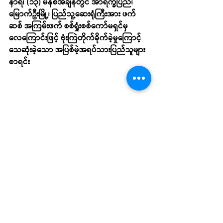
နာရီ၊ (၁၃) မိနစ်အချိန်တွင် အာရက္ခပြည်၊ 
မြောက်ဦးမြို့၊ ပြည်သူ့ဆေးရုံကြီးအား ဖက်
ဆစ် အကြမ်းဖက် စစ်ရှုံးစစ်ကော်မရှင်မှ 
လေကြောင်းဖြင့် ဗုံးကြဲတိုက်ခိုက်ခဲ့မှုကြောင့် 
သေဆုံးခဲ့သော အပြစ်မဲ့အရပ်သားပြည်သူများ
စာရင်း
News
Recent Posts
See All