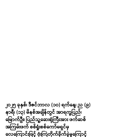
၂၀၂၅ ခုနှစ်၊ ဒီဇင်ဘာလ (၁၀) ရက်နေ့၊ ည (၉) 
နာရီ၊ (၁၃) မိနစ်အချိန်တွင် အာရက္ခပြည်၊ 
မြောက်ဦး၊ ပြည်သူ့ဆေးရုံကြီးအား ဖက်ဆစ် 
အကြမ်းဖက် စစ်ရှုံးစစ်ကော်မရှင်မှ 
လေကြောင်းဖြင့် ဗုံးကြဲတိုက်ခိုက်ခဲ့မှုကြောင့် 