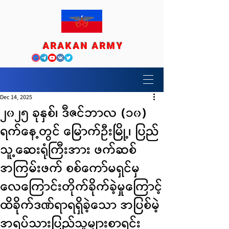
ARAKAN ARMY
Dec 14, 2025
၂၀၂၅ ခုနှစ်၊ ဒီဇင်ဘာလ (၁၀)
ရက်နေ့တွင် မြောက်ဦးမြို့၊ ပြည်
သူ့ဆေးရုံကြီးအား ဖက်ဆစ်
အကြမ်းဖက် စစ်ကော်မရှင်မှ
လေကြောင်းတိုက်ခိုက်ခဲ့မှုကြောင့်
ထိခိုက်ဒဏ်ရာရရှိခဲ့သော အပြစ်မဲ့
အရပ်သားပြည်သူများစာရင်း