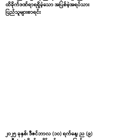
ထိခိုက်ဒဏ်ရာရရှိခဲ့သော အပြစ်မဲ့အရပ်သား
ပြည်သူများစာရင်း
၂၀၂၅ ခုနှစ်၊ ဒီဇင်ဘာလ (၁၀) ရက်နေ့၊ ည (၉) 