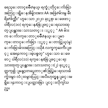
ရေသ့ေတာင္ၿမိဳ႕နယ္၊ ရက္ခံုတိုင္ေက်းရြာ
အတြင္းရွိေနအိမ္မ်ားအား AA အဖြဲ႕မ်ားမွ မီး
ရိႈ႕ဖ်က္ဆီး" ဟူေသာ ၂၀၂၀ ခုႏွစ္၊ ေဖေဖာ္
ဝါရီလ(၁၀) ရက္ေန႔စြဲျဖင့္ေရးသားထု
တ္ျပန္ထားေသာသတင္း ႏွင့္ " AA မ်ား
က ေက်ာက္ေတာ္ၿမိဳ႕နယ္၊ ေျမာ
က္ေတာင္ေက်းရြာ ႏွင့္ ေတာင္ဘြယ္(မူ) 
ေက်းရြာမ်ားအတြင္းသို႔ လက္နက္ႀကီးျဖ
င့္ အေၾကာင္းမဲ့ပစ္ခတ္" ဟူေသာ ေဖေ
ဖာ္ ဝါရီလ(၁၁) ရက္ေန႔စြဲျဖင့္ေရး
သားထုတ္ျပန္ထားေသာသတင္း(၂) ခုႏွင့္ပ
တ္သက္၍ ျမန္မာ့တပ္မေတာ္၏ စြပ္စြဲေရးသားခ်
က္မ်ားမွာ လံုးဝမွားယြင္းၿပီးဟုတ္မွန္ျခင္းမ
ရွိေၾကာင္းျပတ္သားစြာ ျငင္းလိုက္ပါသ
ည္။