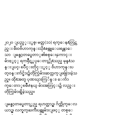
၂၀၂၀ ျပည့္ႏွစ္၊ မတ္လ(၁၁) ရက္ေန႔တြင္လ
ည္း မီးဝဗ်ဴဟာကုန္းသို႔စစ္ကူေပးရန္လာေ
သာ  ျမန္မာ့တပ္မေတာ္၏စစ္ေၾကာင္း
မ်ားႏွင့္ ရကၡိဳင့္တပ္ေတာ္တို႔သည္ မုန္႔သ
န္းျပင္၊ ၿပိဳင္းတိုင္ႏွင့္ ဗ်ဴဟာကုန္းပ
တ္ဝန္းက်င္မ်ား၌တိုက္ပြဲမ်ားဆက္လက္ျဖစ္ပြားခဲ့သ
ည္။ ထို႔အတူ ပုဏၰားကြ်န္း၊ ေက်ာ
က္ေတာ္ၿမိဳ႕နယ္ မ်ားအတြင္း၌ လည္း 
တိုက္ပြဲမ်ားရွိခဲ့သည္။
ျမန္မာ့တပ္မေတာ္သည္ ရဟတ္ယာဥ္၊ ဂ်က္တိုက္ေလ
ယာဥ္၊ လက္နက္ႀကီးပစ္ကူမ်ားျဖင့္ တစ္ေ