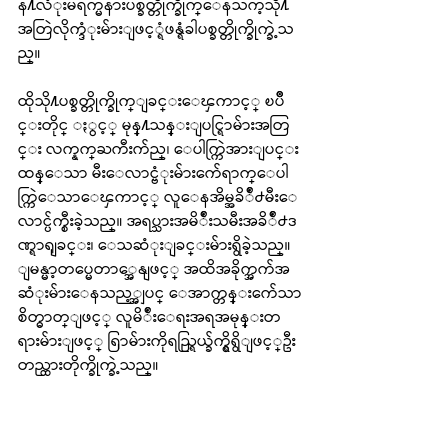
န႔လံုးမရက္မနားပစ္ခတ္တိုက္ခိုက္ေနသကဲ့သို႔ 
အတြဲလိုက္ဒံုးမ်ားျဖင့္ရံဖန္ရံခါပစ္ခတ္တိုက္ခိုက္ခဲ့သ
ည္။ 
ထိုသို႔ပစ္ခတ္တိုက္ခိုက္ျခင္းေၾကာင့္ ၿပိဳ
င္းတိုင္ ႏွင့္ မုန္႔သန္းျပင္ရြာမ်ားအတြ
င္း လက္နက္ႀကီးက်ည္၊ ေပါက္ကြဲအားျပင္း
ထန္ေသာ မီးေလာင္ဗံုးမ်ားက်ေရာက္ေပါ
က္ကြဲေသာေၾကာင့္ လူေနအိမ္အခိ်ဳ႕မီးေ
လာင္ပ်က္စီးခဲ့သည္။ အရပ္သားအမိ်ဳးသမီးအခိ်ဳ႕ဒ
ဏ္ရာရျခင္း၊ ေသဆံုးျခင္းမ်ားရွိခဲ့သည္။ 
ျမန္မာ့တပ္မေတာ္အေနျဖင့္ အထိအခိုက္အက်အ
ဆံုးမ်ားေနသည့္အျပင္ ေအာက္တန္းက်ေသာ
စိတ္ဓာတ္ျဖင့္ လူမိ်ဳးေရးအရအမုန္းတ
ရားမ်ားျဖင့္ ရြာမ်ားကိုရည္ရြယ္ခ်က္ရွိရွိျဖင့္ဦး
တည္ထားတိုက္ခိုက္ခဲ့သည္။