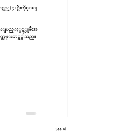
္သည္(၄) ဦးတိုင္းျ
္းျပည္ႏွင့္လူမ်ိဳးအ
္တမ္းတင္အပ္ပါသည္။ 
See All