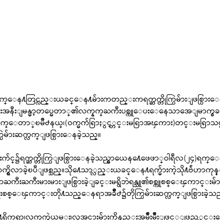
က္ေန႔တြင္လည္းယခင္ေန႔မ်ားကတည္းကရက္ဆက္တိုက္ပြဲမ်ားျဖစ္ပြ
တားအနီးျမန္မာ့တပ္မေတာ္၏လက္နက္ႀကီးပစ္ကူေပးေနေသာအေျမာက္စခန
က္ေတာ္ၿမိဳ႕နယ္၊(ဝက္မက်ရြာႏွင့္တင္းမရြာအၾကား)တင္းမရြာသစ
ဲမ်ားဆက္လက္ျဖစ္ပြားေနခဲ့သည္။ 
းက်င္၌ရက္ဆက္တိုက္ပြဲျဖစ္ပြားေနခဲ့သည္မွာယေန႔ေဖေဖာ္ဝါရီလ(၂၄)ရက္ေ
ွိလာခဲ့ၿပီျဖစ္သည္။သို႔ေသာ္လည္းယခင္ေန႔ရက္မ်ားကဲ့သို႔ဗ်ဴဟာကု
ပြဲမ်ားမွာႀကီးႀကီးမားမားျဖစ္ပြားခဲ့ျခင္းမရွိဘဲရန္သူ၏စစ္ကူစစ္ေၾကာင္းမ်ာ
ၾကာင္းတို႔သည္ေနရာအခ်ိဳ႕၌တိုက္ပြဲမ်ားဆက္လက္ျဖစ္ပြားခဲ့သည
႔ရိကၡာ၊လက္နက္ခဲယမ္း၊လူအင္အားမ်ားကိုနည္းအမ်ိဳးမ်ိဳးျဖင့္ျဖည့္တင