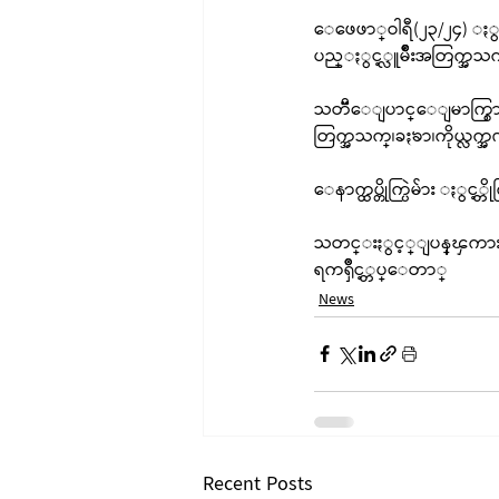
ေဖေဖာ္ဝါရီ(၂၃/၂၄) ႏွစ္ရ
ပည္ႏွင့္လူမ်ိဳးအတြက္အသ
သတၱိေျပာင္ေျမာက္စြာတိုက
တြက္အသက္၊ခႏၶာ၊ကိုယ္လက္
ေနာက္ထပ္တိုက္ပြဲမ်ား ႏွင့္
သတင္းႏွင့္ျပန္ၾကာ
ရကၡိဳင့္တပ္ေတာ္
News
Recent Posts