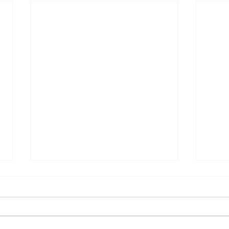
Breaking News!
၂၀၂၆ ခုနှစ်၊ ဩဂုတ်လ (၃) ရက် ဖက်
ဆစ် အကြမ်းဖက် စစ်ကော်မရှင်တပ်မှ
သံတွဲမြို့ကို ယနေ့ နံနက် (၁၀) နာရီ