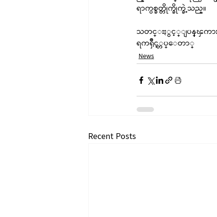
ရာက္ပစ္ခတ္တိုက္ခိုက္ခဲ့သည္။ 
သတင္းႏွင့္ျပန္ၾကာ
ရကၡိဳင့္တပ္ေတာ္
News
Recent Posts