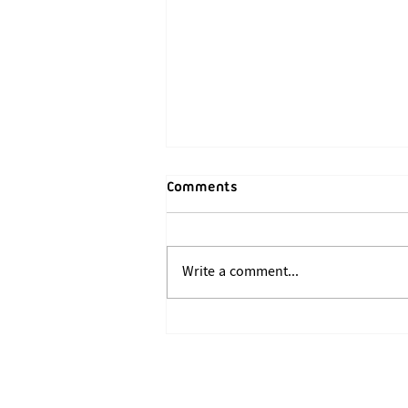
Comments
Write a comment...
ဖက်ဆစ် အကြမ်းဖက် စစ်
ကော်မရှင်တပ်မှ အာရက္ခပြည်၊
မြောက်ဦးမြို့ အား ဂျက်၊ Y12
လေယာဉ်အုပ်စုလိုက်ဖြင့် တစ်နာရီ