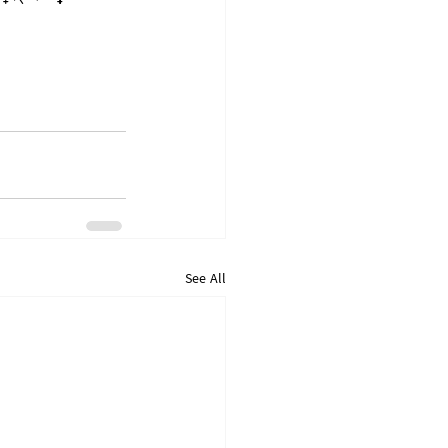
See All