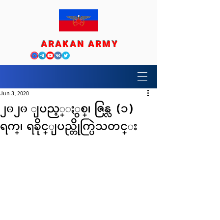
ARAKAN ARMY
Jun 3, 2020
၂၀၂၀ ျပည့္ႏွစ္၊ ဇြန္လ (၁)
ရက္၊ ရခိုင္ျပည္တိုက္ပြဲသတင္း