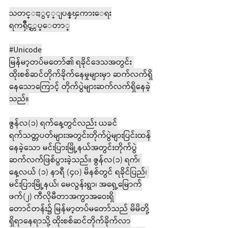
သတင္းႏွင့္ျပန္ၾကားေရး
ရကၡိဳင့္တပ္ေတာ္
#Unicode
မြန်မာ့တပ်မတော်၏ ရခိုင်ဒေသအတွင်း 
ထိုးစစ်ဆင်တိုက်ခိုက်နေမှုများမှာ ဆက်လက်ရှိ
နေသောကြောင့် တိုက်ပွဲများဆက်လက်ရှိနေခဲ့
သည်။
ဇွန်လ(၁) ရက်နေ့တွင်လည်း ယခင်
ရက်သတ္တပတ်များအတွင်းတိုက်ပွဲများပြင်းထန်
နေခဲ့သော မင်းပြားမြို့နယ်အတွင်းတိုက်ပွဲ
ဆက်လက်ဖြစ်ပွားခဲ့သည်။ ဇွန်လ(၁) ရက်၊ 
နေ့လယ် (၁) နာရီ (၄၀) မိနစ်တွင် ရခိုင်ပြည်၊ 
မင်းပြားမြို့နယ်၊ မေလွန်းရွာ၊ အရှေ့မြောက်
ဖက်(၂) ကီလိုမီတာအကွာအဝေးရှိ 
တောင်တန်း၌ မြန်မာ့တပ်မတော်သည် မိမိတို့
ရှိရာနေရာသို့ ထိုးစစ်ဆင်တိုက်ခိုက်လာ