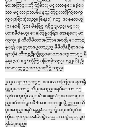
မ်ားအတြင္းတိုက္ပြဲမ်ားျပင္းထန္ေနခဲ့ေ
သာ မင္းျပားၿမိဳ႕နယ္အတြင္းတိုက္ပြဲဆက္လ
က္ျဖစ္ပြားခဲ့သည္။ ဇြန္လ(၁) ရက္၊ ေန႔လယ္ 
(၁) နာရီ (၄၀) မိနစ္တြင္ ရခိုင္ျပည္၊ မင္းျ
ပားၿမိဳ႕နယ္၊ ေမလြန္းရြာ၊ အေရွ႕ေျမာ
က္ဖက္(၂) ကီလိုမီတာအကြာအေဝးရွိ ေတာင္တ
န္း၌ ျမန္မာ့တပ္မေတာ္သည္ မိမိတို႔ရွိရာေန
ရာသို႔ ထိုးစစ္ဆင္တိုက္ခိုက္လာေသာေၾကာင့္ မိ
နစ္(၃၀) ခန္႔တိုက္ပြဲျဖစ္ပြားခဲ့သည္။ ရန္သူ(၆) ဦး
အားသုတ္သင္ရွင္းလင္းႏိုင္ခဲ့သည္။
၂၀၂၀ ျပည့္ႏွစ္၊ ေမလ အတြင္း ရကၡိဳ
င့္တပ္ေတာ္မွ သိမ္းဆည္းရမိေသာ ရန္
သူ႔လက္နက္ခဲယမ္းမ်ား၊ စစ္အသံုးအေဆာင္ပစၥ
ည္းမ်ားထဲမွအခ်ိဳ႕အား ထုတ္ျပန္လိုက္သည္။ သိ
မ္းဆည္းရမိ ရန္သူ႔လက္နက္ခဲယမ္းပံုမ်ား
ကိုေနာက္ေန႔မ်ား၌လည္း ထပ္မံထုတ္ျပ
န္ပါအံုးမည္။