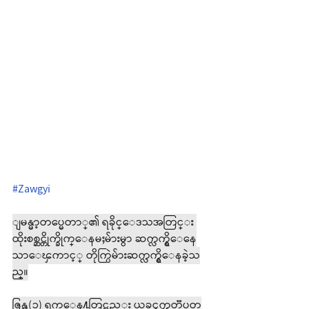
#Zawgyi
ျမန္မာ့တပ္မေတာ္၏ ရခိုင္ေဒသအတြင္း 
ထိုးစစ္ဆင္တိုက္ခိုက္ေနမႈမ်ားမွာ ဆက္လက္ရွိေနေ
သာေၾကာင့္ တိုက္ပြဲမ်ားဆက္လက္ရွိေနခဲ့သ
ည္။
ဇြန္လ(၁) ရက္ေန႔တြင္လည္း ယခင္ရက္သတၱပတ္