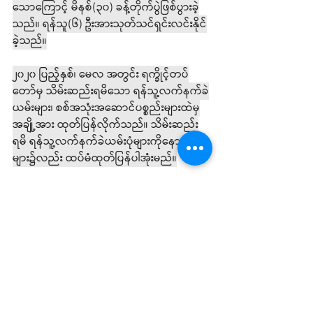
သောကြောင့် မိနစ်(၃၀) ခန့်တိုက်ပွဲဖြစ်ပွားခဲ့
သည်။ ရန်သူ(၆) ဦးအားသုတ်သင်ရှင်းလင်းနိုင်
ခဲ့သည်။
၂၀၂၀ ပြည့်နှစ်၊ မေလ အတွင်း ရက္ခိုင့်တပ်
တော်မှ သိမ်းဆည်းရမိသော ရန်သူ့လက်နက်ခဲ
ယမ်းများ၊ စစ်အသုံးအဆောင်ပစ္စည်းများထဲမှ
အချို့အား ထုတ်ပြန်လိုက်သည်။ သိမ်းဆည်း
ရမိ ရန်သူ့လက်နက်ခဲယမ်းပုံများကိုနောက်နေ့
များ၌လည်း ထပ်မံထုတ်ပြန်ပါအုံးမည်။
သတင်းနှင့်ပြန်ကြားရေး
ရက္ခိုင့်တပ်တော်
News