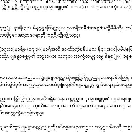
ိုးစစ္ဆင္တိုက္ခိုက္ခဲ့သည္။ ျမန္မာစစ္တပ္၏ စကခ(၇) လက္ေအာက္ခံ၊ ခမရ(၄၂
(၂) နာရီ(၃၀) မိနစ္ခန္႔တြင္လည္း လားရိႈးၿမိဳ႕အေရွ႕ဖက္ရွိမိမိတို႔ တပ္ဖ
င္ေအာင္လာေရာက္ထိုးစစ္ဆင္တိုက္ခိုက္ခဲ့သည္။
၁၇:၁၁)နာရီမွ (၁၇:၃၀)နာရီအထိ ေက်ာက္မဲၿမိဳ႕နယ္ မိုင္းေငါ့ၿမိဳ႕နယ္
နရာသို႔ ျမန္မာစစ္တပ္၏ တပ္မ(၁၀၁) လက္ေအာက္ခံတပ္ရင္းမွ မိနစ္(၂၀) ခန္႔လာ
ဒသအတြင္း ၌ျမန္မာစစ္တပ္မွ ထိုးစစ္ဆင္တိုက္ခိုက္သည့္ေနရာမ်ားတြင္ တို
္မိမိကိုယ္မိမိခုခံကာကြယ္ေသာတံု႔ျပန္မႈမိ်ဳးျဖင့္ဆက္လက္ခုခံေနရအံုးမည္
းထန္စြာရြာသြန္းမႈမ်ားရွိေနေသာ္လည္း ျမန္မာစစ္တပ္၏ စစ္ေရးျပင္ဆင္မ
ားထုတ္ေနမႈမ်ားေၾကာင့္ ဘူးသီးေတာင္၊ ေက်ာက္ေတာ္၊ရေသ့ေတာင္၊ 
ြဲမ်ားဆက္လက္ရွိေနခဲ့သည္။
ျခားခ်က္မွာ ျမန္မာစစ္တပ္သည္ ၎တို႔၏စစ္ေၾကာင္း၊ တပ္ရင္းမ်ားကို