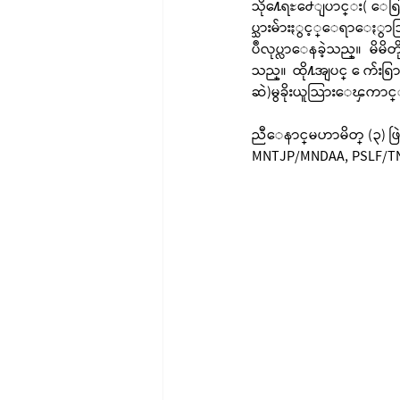
သို႔ေရႊ႕ေျပာင္း( ေရြ႕လ
ပ္သားမ်ားႏွင့္ေရာေႏွာ
ပဳလုပ္လာေနခဲ့သည္။ မိ
သည္။ ထို႔အျပင္ ေက်းရြ
ဆဲ)မွခိုးယူသြားေၾကာ
ညီ​ေနာင္​မဟာမိတ္​ (၃) ဖြ
MNTJP/MNDAA, PSLF/TN