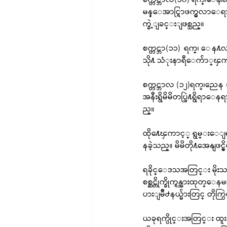
မန္ေအာင္ရြာဖက္မွလာေရာက္ထ
က္ခဲ့ျခင္းျဖစ္သည္။
စက္တင္ဘာ(၁၁) ရက္၊ ေန႔လည္
သို႔ သံုးနာရီေက်ာ္ၾကာတို
စက္တင္ဘာလ (၁၂)ရက္၊ညေန (
အနီးရွိမိမိတပ္ဖြဲ႔ရွိရာေ
ည္။
ထို႔ေၾကာင့္ ရွမ္းေျမာက္ေ
နခဲ့သည္။ မိမိတို႔အေနျဖင့
ရခိုင္ေဒသအတြင္း မိုးသည္
စစ္ဆင္တိုက္ခိုက္ရန္အ
ပားျမိဳ႕နယ္မ်ားတြင္ တိုက္ပ
ယခုရက္ပိုင္းအတြင္း ထူး