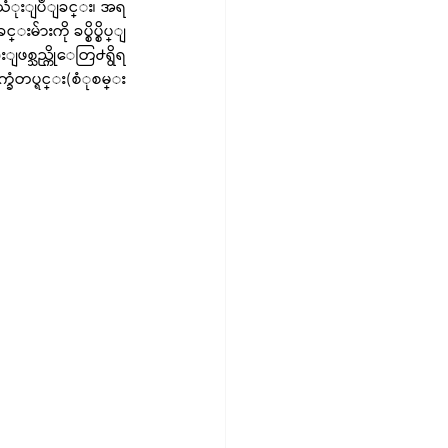
္အသံုးျပဳျခင္း၊ အရ
းကို ခပ္စိပ္စိပ္ျ
စ္သည္ကိုေတြ႕ရွိရ
ခံတပ္ရင္း(စံုစမ္း