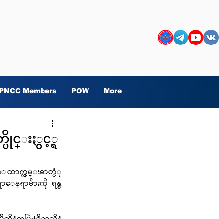
PNCC Members
POW
More
ုင္းႏွင့္ရ
ိရာေနရာမ်ားကို ရန္စ
ို႔တပ္ဖြဲ႕ရွိရာသို႔ 