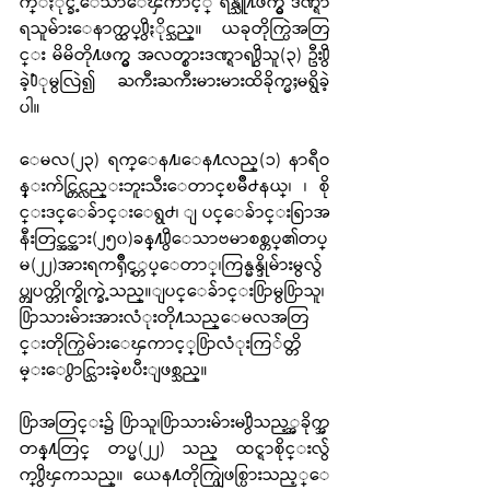
က္ႏိုင္ခဲ့ေသာေၾကာင့္ ရန္သူ႔ဖက္မွ ဒဏ္ရာ
ရသူမ်ားေနာက္ထပ္႐ွိႏိုင္သည္။ ယခုတိုက္ပြဲအတြ
င္း မိမိတို႔ဖက္မွ အလတ္စားဒဏ္ရာရ႐ွိသူ(၃) ဦး႐ွိ
ခဲ့႐ံုမွလြဲ၍ ႀကီးႀကီးမားမားထိခိုက္မႈမရွိခဲ့
ပါ။
ေမလ(၂၃) ရက္ေန႔၊ေန႔လည္(၁) နာရီဝ
န္းက်င္တြင္လည္းဘူးသီးေတာင္ၿမိဳ႕နယ္၊ ၊ စို
င္းဒင္ေခ်ာင္းေရွ႕၊ ျပင္ေခ်ာင္းရြာအ
နီးတြင္အင္အား(၂၅၀)ခန္႔႐ွိေသာဗမာစစ္တပ္၏တပ္
မ(၂၂)အားရကၡိဳင့္တပ္ေတာ္၊ကြန္မန္ဒိုမ်ားမွလွ်
ပ္တျပက္တိုက္ခိုက္ခဲ့သည္။ျပင္ေခ်ာင္း႐ြာမွ႐ြာသူ၊
႐ြာသားမ်ားအားလံုးတို႔သည္ေမလအတြ
င္းတိုက္ပြဲမ်ားေၾကာင့္႐ြာလံုးကြ်တ္တိ
မ္းေ႐ွာင္သြားခဲ့ၿပီးျဖစ္သည္။
႐ြာအတြင္း၌ ႐ြာသူ၊႐ြာသားမ်ားမ႐ွိသည့္အခိုက္အ
တန္႔တြင္ တပ္မ(၂၂) သည္ ထင္ရာစိုင္းလွ်
က္႐ွိၾကသည္။ ယေန႔တိုက္ပြဲျဖစ္ပြားသည့္ေ