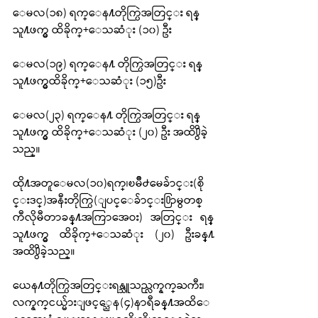
ေမလ(၁၈) ရက္ေန႔တိုက္ပြဲအတြင္း ရန္
သူ႔ဖက္မွ ထိခိုက္+ေသဆံုး (၁၀) ဦး
ေမလ(၁၉) ရက္ေန႔ တိုက္ပြဲအတြင္း ရန္
သူ႔ဖက္မွထိခိုက္+ေသဆံုး (၁၅)ဦး
ေမလ(၂၃) ရက္ေန႔ တိုက္ပြဲအတြင္း ရန္
သူ႔ဖက္မွ ထိခိုက္+ေသဆံုး (၂၀) ဦး အထိ႐ွိခဲ့
သည္။
ထို႔အတူေမလ(၁၀)ရက္၊ၿမိဳ႕မေခ်ာင္း(စို
င္းဒင္)အနီးတိုက္ပြဲ(ျပင္ေခ်ာင္း႐ြာမွတစ္
ကီလိုမီတာခန္႔အကြာအေဝး) အတြင္း ရန္
သူ႔ဖက္မွ ထိခိုက္+ေသဆံုး (၂၀) ဦးခန္႔ 
အထိ႐ွိခဲ့သည္။
ယေန႔တိုက္ပြဲအတြင္းရန္သူသည္လက္နက္ႀကီး၊
လက္နက္ငယ္မ်ားျဖင့္ညေန(၄)နာရီခန္႔အထိေ