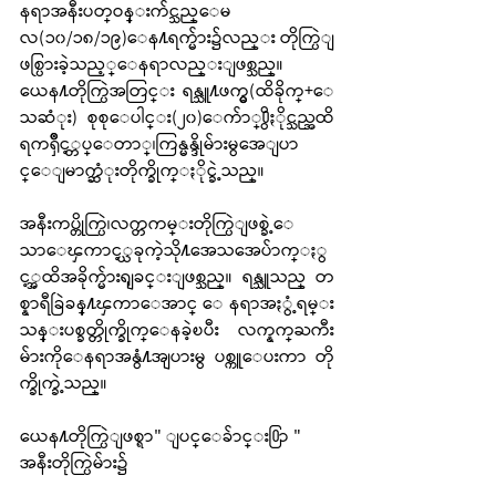
နရာအနီးပတ္ဝန္းက်င္သည္ေမ
လ(၁၀/၁၈/၁၉)ေန႔ရက္မ်ား၌လည္း တိုက္ပြဲျ
ဖစ္ပြားခဲ့သည့္ေနရာလည္းျဖစ္သည္။ 
ယေန႔တိုက္ပြဲအတြင္း ရန္သူ႔ဖက္မွ(ထိခိုက္+ေ
သဆံုး) စုစုေပါင္း(၂၀)ေက်ာ္႐ွိႏိုင္သည္အထိ
ရကၡိဳင့္တပ္ေတာ္၊ကြန္မန္ဒိုမ်ားမွအေျပာ
င္ေျမာက္ဆံုးတိုက္ခိုက္ႏိုင္ခဲ့သည္။ 
အနီးကပ္တိုက္ပြဲ၊လက္တကမ္းတိုက္ပြဲျဖစ္ခဲ့ေ
သာေၾကာင့္ယခုကဲ့သို႔အေသအေပ်ာက္ႏွ
င့္အထိအခိုက္မ်ားရျခင္းျဖစ္သည္။ ရန္သူသည္ တ
စ္နာရီခြဲခန္႔ၾကာေအာင္ ေနရာအႏွံ့ရမ္း
သန္းပစ္ခတ္တိုက္ခိုက္ေနခဲ့ၿပီး လက္နက္ႀကီး
မ်ားကိုေနရာအနွံ႔အျပားမွ ပစ္ကူေပးကာ တို
က္ခိုက္ခဲ့သည္။ 
ယေန႔တိုက္ပြဲျဖစ္ရာ" ျပင္ေခ်ာင္း႐ြာ " 
အနီးတိုက္ပြဲမ်ား၌ 