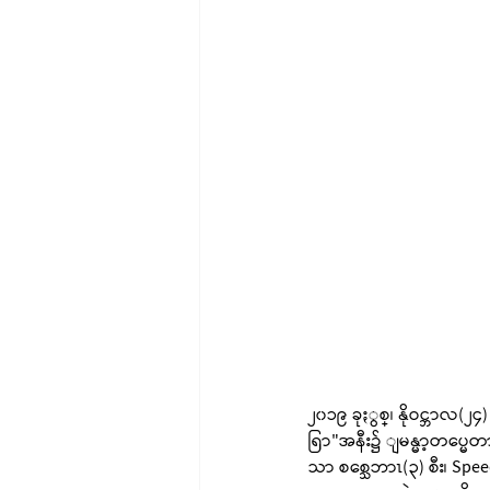
၂၀၁၉ ခုႏွစ္၊ နိုဝင္ဘာလ(၂၄
ရြာ"အနီး၌ ျမန္မာ့တပ္မေ
သာ စစ္သေဘာၤ(၃) စီး၊ Spee