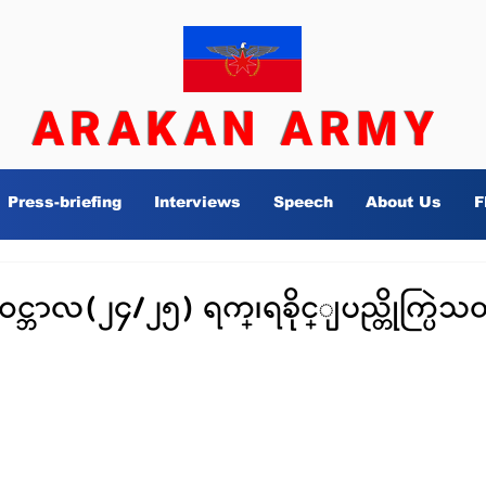
ARAKAN ARMY
Press-briefing
Interviews
Speech
About Us
F
ိုဝင္ဘာလ(၂၄/၂၅) ရက္၊ရခိုင္ျပည္တိုက္ပြဲ