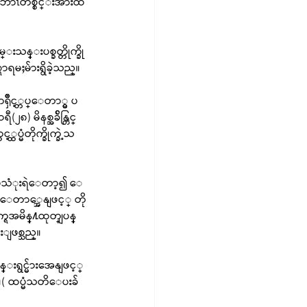
ေဘာၤတစ္စင္းအားထိ
န္းပစ္ခတ္တိုက္ခို
ာရမႈမ်ားရွိခဲ့သည္။
ိဳင့္တပ္ေတာ္မွ ပ
 မိနစ္အခ်ိန္တြင္ 
ံတိုက္ခိုက္ခဲ့သ
ားမသံုးရဲေတာ့၍ ေ
္ေတာ္အေနျဖင့္ တို
္ရအမိန္႔ထုတ္ျပန္
ျဖစ္သည္။
းရွင္မ်ားအေနျဖင့္ 
္။( ထပ္မံသတိေပးခ်