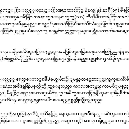
ကင္းရြာ ႏွင့္ စညႇင္းရြာအၾကားတြင္ နံနက္(၉) နာရီ(၁၅) မိနစ္
၊ ၾကက္ေခ်းရြာ အေနာက္ေျမာက္ဖက္(၁.၈) ကီလိုမီတာအကြာအေဝးတြ
္းေကာင္းမိနစ္အနည္းငယ္ခန္႔ၾကာတိုက္ပြဲမ်ားအသီးသီးျဖစ္ပြားခဲ့သည္
ေတြ႕မႈျဖစ္ၿပီးေနာက္ ေရွ႕ဆက္တက္လာျခင္းမရွိေတာ့ဘဲအေဝးမွလ
ကမ္းပိုင္ေခ်ာင္းရြာ ႏွင့္ ခေမြေခ်ာင္းရြာအၾကားတြင္လည္ နံနက္(၉
) မိနစ္အထိတိုက္ပြဲမ်ား ျပင္းထန္စြာျဖစ္ပြားခဲ့သည္။ ရန္သူ႔ဖက္မွ ထိခိုက္ေ
ွင့္ ရေသ့ေတာင္ၿမိဳ႕နယ္ မ်ား၌ ျမန္မာ့တပ္မေတာ္သည္လက္နက္ႀကီးမ်ား၊
ေန႔ညအခ်ိန္မေရြးပစ္ခတ္တိုက္ခိုက္ေနသည္မွာ ကာလအတန္ၾကာၿပီျဖစ္သည္
 မိနစ္တြင္ ရေသ့ေတာင္ၿမိဳ႕နယ္၊ အမ်က္ေတာင္ရြာရွိ လူေနအိမ္အခ်ိဳ႕အားမ
း Navy ေရတပ္စစ္သေဘာၤမ်ားေပၚမွပစ္ခတ္တိုက္ခိုက္ခဲ့သည္။
၅) ရက္၊ နံနက္(၉) နာရီ(၃၀) မိနစ္တြင္ ရေသ့ေတာင္ၿမိဳ႕နယ္၊ အမ်က္ေတာင္
ဆီးခဲ့ေသာ စစ္ရာဇဝတ္တပ္ဖြဲ႕( ျမန္မာ့တပ္မေတာ္) အား ရကၡိဳင့္တပ္ေတာ္မွသတ