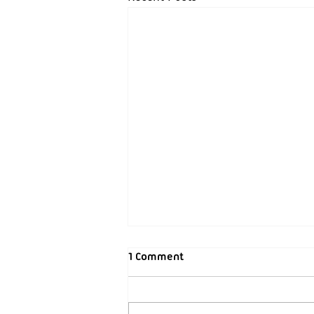
1 Comment