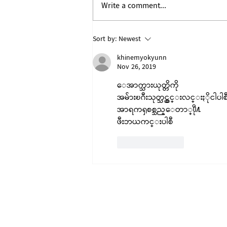
Write a comment...
ဖက်ဆစ် အကြမ်းဖက် စစ်
Sort by:
Newest
ကော်မရှင်တပ်မှ အာရက္ခပြည်၊
khinemyokyunn
မြောက်ဦးမြို့ အား ဂျက်၊ Y12
Nov 26, 2019
လေယာဉ်အုပ်စုလိုက်ဖြင့် တစ်နာရီ
ေအာက္သားယုတ္တိကို
ကျော်ကြာ ညဖက်ဗုံးကြဲတိုက်ခိုက်ခဲ့
အမ်ားၿဂီးသုတ္သင္ယွင္းလင္းႏိုငါပါစ
အာရကၡစစ္သည္ေတာ္႐ို႔
ဖီးဘယကင္းပါစီ
Like
Reply