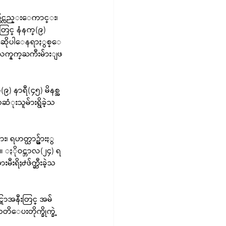
တြင္လည္းေကာင္း၊ 
င္ နံနက္(၉) 
။ အဆိုပါေနရာႏွစ္ေ
က္နက္ႀကီးမ်ားျဖ
) နာရီ(၄၅) မိနစ္အ
သဆံုးသူမ်ားရွိခဲ့သ
 ရဟတ္ယာဥ္မ်ားႏွ
။ ႏိုဝင္ဘာလ(၂၄) ရ
ီးရိႈ႕ဖ်က္ဆီးခဲ့သ
ရြာအနီးတြင္ အမ်
ိေပးတိုက္ခိုက္ခဲ့