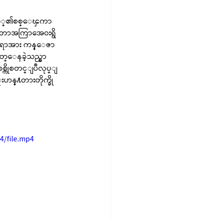
ပ္မေတာ္၏စစ္ေၾကာ
ီတာအကြာအေဝးရွိ
ုပါေနရာအား ကန္ေဇာ
္ေနခဲ့သည္မွာ 
စစ္ကိုစတင္ျပဳလုပ္ျ
ဟန္႔တားတိုက္ခို
4/file.mp4