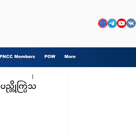
PNCC Members
POW
More
္တိုက္ပြဲသ