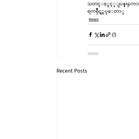
သတင္းႏွင့္ျပန္ၾကာ
ရကၡိဳင့္တပ္ေတာ္ 
News
Recent Posts