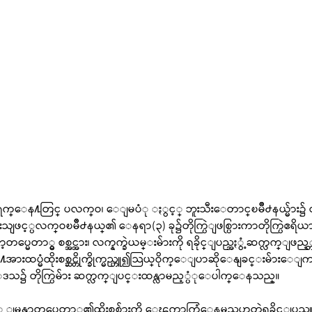
၆)ရက္ေန႔တြင္ ပလက္ဝ၊ ေျမပံု ႏွင့္ ဘူးသီးေတာင္ၿမိဳ႕နယ္မ်ား၌ တို
ဖင့္ပလက္ဝၿမိဳ႕နယ္၏ ေနရာ(၃) ခု၌တိုက္ပြဲျဖစ္ပြားကာတိုက္ပြဲဧရိယာ
တပ္မေတာ္မွ စစ္အင္အား၊ လက္နက္ခဲယမ္းမ်ားကို ရခိုင္ျပည္အႏွံ့ဆက္လက္ျဖ
ိတို႔အားထပ္မံထိုးစစ္ဆင္တိုက္ခိုက္မည္ဟူ၍သြယ္ဝိုက္ေျပာဆိုေနျခင္းမ်ား
ိုင္ေဒသ၌ တိုက္ပြဲမ်ား ဆက္လက္ျပင္းထန္လာမည့္ပံုေပါက္ေနသည္။
 ျမန္မာ့တပ္မေတာ္၏ထိုးစစ္မ်ားကို ေၾကာက္ရြံေနမည္မဟုတ္ဘဲရခိုင္ျပည္သူ