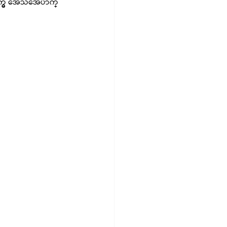
႔ဖက္မွ အေသအေပ်ာက္