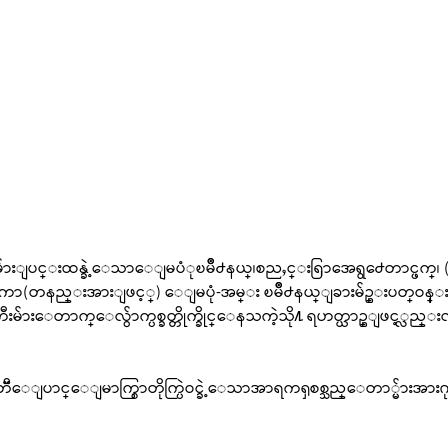
ြဲမ်ားျပင္းထန္ခဲ့ေသာေျမပံုၿမိဳ႕နယ္၊စညႇင္းရြာအေရွ႕ေတာင္ဖက္၊
နည္းအားျဖင့္) ေျမပုံ-အမ္း ၿမိဳ႕နယ္ျခားမ်ဥ္းပတ္ဝန္းက်င္မ်
်ားေတာက္ေလွ်ာက္ပစ္ခတ္တိုက္ခိုင္ေနသကဲ့သို႔ ရဟတ္ယာဥ္ျဖင့္လည္းလာေ
ိေျပာင္ေျမာက္စြာတိုက္ပြဲဝင္ခဲ့ေသာအာရကၡစစ္သည္ေတာ္မ်ားအားဂုဏ