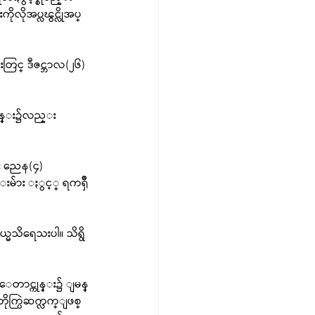
ုလိုအပ္လၽွင္လိုအပ္
တြင္ ဒီဇင္ဘာလ(၂၆) 
္တန္း၌လည္း 
 ညေန(၄) 
္းမ်ား ႏွင့္ ရကၡိဳ
မသိရေသးပါ။ သိရွိ
 ေတာင္ကုန္း၌ ျမန္
တိုက္ပြဲဆက္လက္ျဖစ္