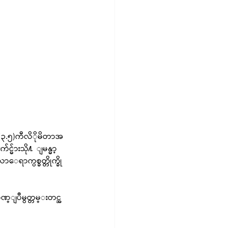
 (၃.၅)ကီလိိုမိတာအ
ားသို႔  ျမန္မာ့
ရာက္ပစ္ခတ္တိုက္ခို
္ျပဳမွတ္တမ္းတင္အ