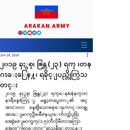
ARAKAN ARMY
Jun 24, 2019
၂၀၁၉ ခုႏွစ္၊ ဇြန္လ(၂၃) ရက္ ၊တန
ဂၤေႏြေန႔၊ ရခိုင္ျပည္တိုက္ပြဲသ
တင္း
၂၀၁၉ ခုႏွစ္၊ ဇြန္လ(၂၃) ရက္ေန႔၊နံနက္(၈) 
နာရီခန္႔တြင္ ျမန္မာ့တပ္မေတာ္၏ အင္
အား(၁၀၀) ခန္႔႐ွိေသာစစ္ေၾကာင္းတစ္ခု
အားေျမာက္ဦးၿမိဳ႕နယ္၊ေက်ာက္က်ပ္႐ြာ
အေ႐ွ႕ေျမာက္ဖက္(၁.၅)ကီလိုမီတာအကြာ
အေဝး၊"ဂါရာေတာင္"ဆည္အနီးေတာင္တန္း