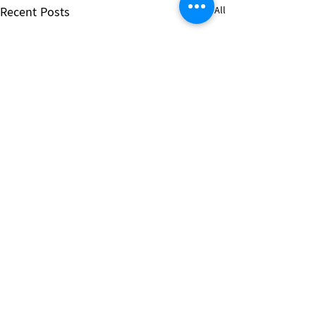
Recent Posts
See All
Breaking News!
၂၀၂၆ ခုနှစ်၊ ဩဂုတ်လ (၃) ရက်
ဖက်ဆစ် အကြမ်းဖက် စစ်
Comments