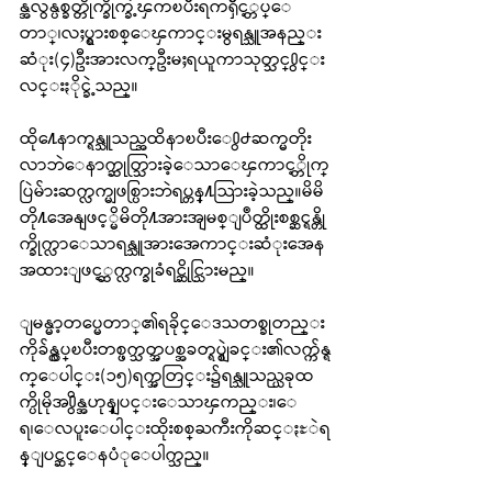
န္အလွန္ပစ္ခတ္တိုက္ခိုက္ခဲ့ၾကၿပီးရကၡိဳင့္တပ္ေ
တာ္၊လႈပ္ရွားစစ္ေၾကာင္းမွရန္သူအနည္း
ဆံုး(၄)ဦးအားလက္ဦးမႈရယူကာသုတ္သင္႐ွင္း
လင္းႏိုင္ခဲ့သည္။ 
ထို႔ေနာက္ရန္သူသည္အထိနာၿပီးေ႐ွ႕ဆက္မတိုး
လာဘဲေနာက္ဆုတ္သြားခဲ့ေသာေၾကာင့္တိုက္
ပြဲမ်ားဆက္လက္မျဖစ္ပြားဘဲရပ္တန္႔သြားခဲ့သည္။မိမိ
တို႔အေနျဖင့္မိမိတို႔အားအျမစ္ျပဳတ္ထိုးစစ္ဆင္ရန္တို
က္ခိုက္လာေသာရန္သူအားအေကာင္းဆံုးအေန
အထားျဖင့္ဆက္လက္ခုခံရင္ဆိုင္သြားမည္။
ျမန္မာ့တပ္မေတာ္၏ရခိုင္ေဒသတစ္ခုတည္း
ကိုခ်န္လွပ္ၿပီးတစ္ဖက္သတ္အပစ္အခတ္ရပ္စဲျခင္း၏လက္က်န္ရ
က္ေပါင္း(၁၅)ရက္အတြင္း၌ရန္သူသည္ယခုထ
က္ပိုမိုအ႐ွိန္အဟုန္ျပင္းေသာၾကည္း၊ေ
ရ၊ေလပူးေပါင္းထိုးစစ္ႀကီးကိုဆင္ႏႊဲရ
န္ျပင္ဆင္ေနပံုေပါက္သည္။