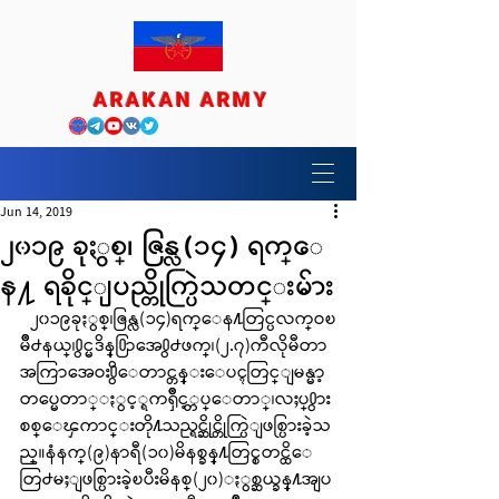
ARAKAN ARMY
Jun 14, 2019
၂၀၁၉ ခုႏွစ္၊ ဇြန္လ(၁၄) ရက္ေ
န႔ ရခိုင္ျပည္တိုက္ပြဲသတင္းမ်ား
 ၂၀၁၉ခုႏွစ္၊ဇြန္လ(၁၄)ရက္ေန႔တြင္ပလက္ဝၿ
မိဳ႕နယ္၊႐ွင္မဒိန္႐ြာအေ႐ွ႕ဖက္၊(၂.၇)ကီလိုမီတာ
အကြာအေဝး႐ွိေတာင္တန္းေပၚတြင္ျမန္မာ့
တပ္မေတာ္ႏွင့္ရကၡိဳင့္တပ္ေတာ္၊လႈပ္႐ွား
စစ္ေၾကာင္းတို႔သည္ရင္ဆိုင္တိုက္ပြဲျဖစ္ပြားခဲ့သ
ည္။နံနက္(၉)နာရီ(၁၀)မိနစ္ခန္႔တြင္စတင္ထိေ
တြ႕မႈျဖစ္ပြားခဲ့ၿပီးမိနစ္(၂၀)ႏွစ္ဆယ္ခန္႔အျပ