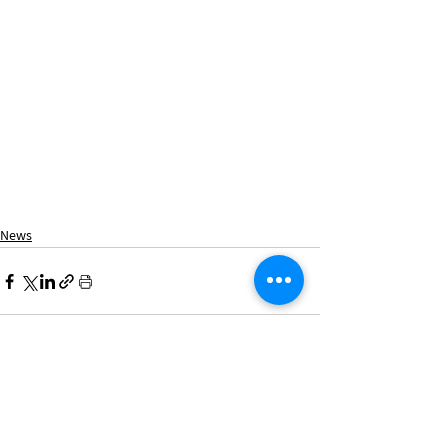
News
Recent Posts
See All