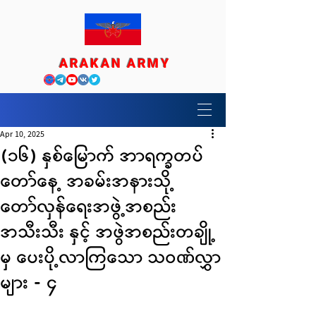
ARAKAN ARMY
Apr 10, 2025
(၁၆) နှစ်မြောက် အာရက္ခတပ်
တော်နေ့ အခမ်းအနားသို့
တော်လှန်ရေးအဖွဲ့အစည်း
အသီးသီး နှင့် အဖွဲအစည်းတချို့
မှ ပေးပို့လာကြသော သဝဏ်လွှာ
များ - ၄