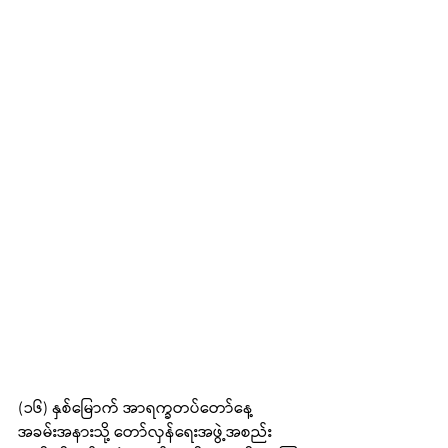
(၁၆) နှစ်မြောက် အာရက္ခတပ်တော်နေ့ 
အခမ်းအနားသို့ တော်လှန်ရေးအဖွဲ့အစည်း