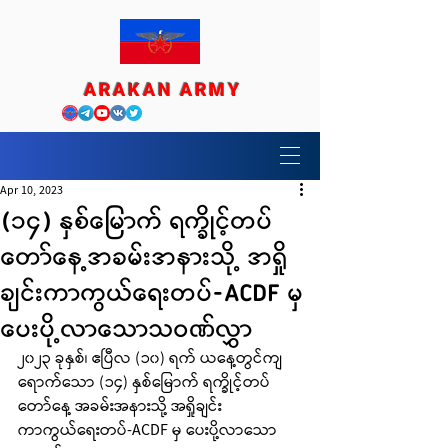
ARAKAN ARMY
Apr 10, 2023
(၁၄) နှစ်မြောက် ရက္ခိုင့်တပ်
တော်နေ့အခမ်းအနားသို့ အရှို
ချင်းကာကွယ်ရေးတပ်-ACDF မှ
ပေးပို့လာသောသဝဏ်လွှာ
၂၀၂၃ ခုနှစ်၊ ဧပြီလ (၁၀) ရက် ယနေ့တွင်ကျ
ရောက်သော (၁၄) နှစ်မြောက် ရက္ခိုင့်တပ်
တော်နေ့ အခမ်းအနားသို့ အရှိုချင်း
ကာကွယ်ရေးတပ်-ACDF မှ ပေးပို့လာသော 