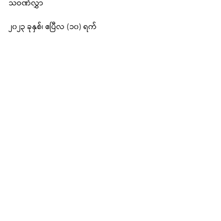
သဝဏ်လွှာ
၂၀၂၃ ခုနှစ်၊ ဧပြီလ (၁၀) ရက်