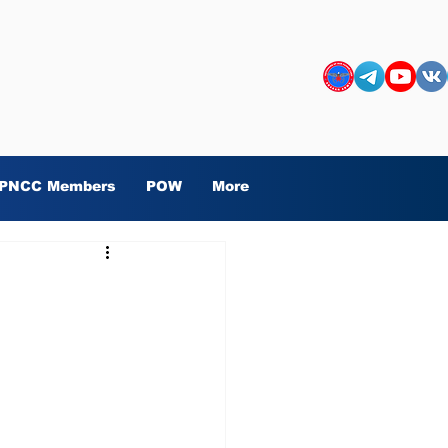
PNCC Members
POW
More