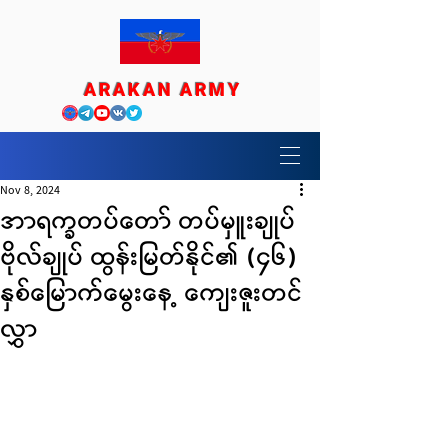
ARAKAN ARMY
Nov 8, 2024
အာရက္ခတပ်တော် တပ်မှူးချုပ်
ဗိုလ်ချုပ် ထွန်းမြတ်နိုင်၏ (၄၆)
နှစ်မြောက်မွေးနေ့ ကျေးဇူးတင်
လွှာ