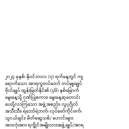
၂၀၂၄ ခုနှစ်၊ နိုဝင်ဘာလ (၇) ရက်နေ့တွင် ကျ
ရောက်သော အာရက္ခတပ်တော် တပ်မှူးချုပ် 
ဗိုလ်ချုပ် ထွန်းမြတ်နိုင်၏ (၄၆) နှစ်မြောက်
မွေးနေ့သို့ ဂုဏ်ပြုစကား၊ မွေးနေ့ဆုတောင်း 
ပေးပို့လာကြသော အဖွဲ့အစည်း၊ လူပုဂ္ဂိုလ်
အသီးသီး၊ ရဲဘော်ရဲဘက်၊ လုပ်ဖော်ကိုင်ဖက်၊ 
သူငယ်ချင်း၊ မိတ်ဆွေသစ်/ ဟောင်းများ
အားလုံးအား ရက္ခိုင်အမျိုးသားအဖွဲ့ချုပ်/အာရ