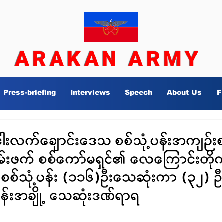
ARAKAN ARMY
Press-briefing
Interviews
Speech
About Us
F
 ဒါးလက်ချောင်းဒေသ စစ်သုံ့ပန်းအကျဉ်း
ဖက် စစ်ကော်မရှင်၏ လေကြောင်းတိုက်ခိ
း စစ်သုံ့ပန်း (၁၁၆)ဦးသေဆုံးကာ (၃၂) 
န်းအချို့ သေဆုံးဒဏ်ရာရ