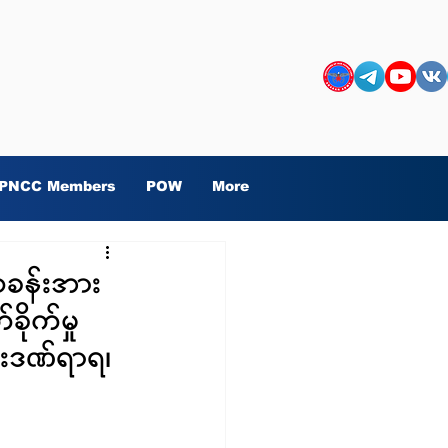
PNCC Members
POW
More
စခန်းအား
ုက်မှု
ဦးဒဏ်ရာရ၊