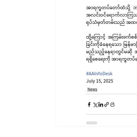
အာရက္ခတပ်တော်ထံသို့ ဘက
အလင်းဝင်ရောက်လာကြသည့်
ရုပ်သံမှတ်တမ်းသည် အထ
ထို့ကြောင့် အကြမ်းဖက်စစ်
ခြင်းကိုခံနေရသော မြန်မာပ
မည်သည့်နေရာတွင်မဆို အချ
ရရှိစေရေးကို အာရက္ခတပ
#AAInfoDesk
July 15, 2025
News