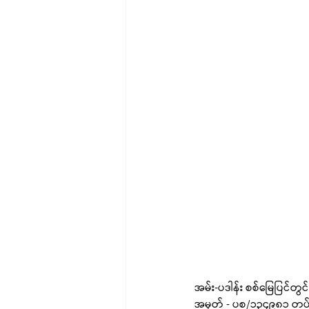
အမ်း-ပဒါန်း စစ်မြေပြင်တ
အမှတ် - ပစ/၁၃၄၉၈၁ တပ်သ