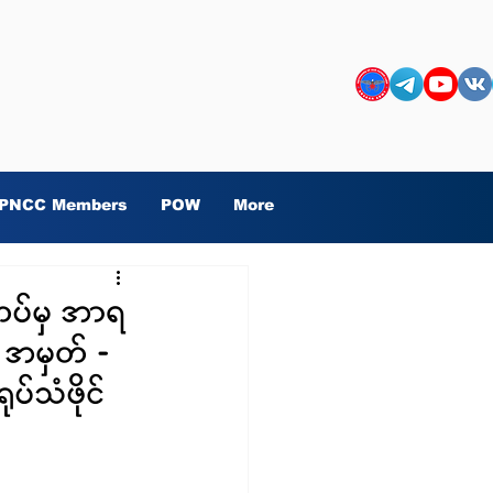
PNCC Members
POW
More
တပ်မှ အာရ
 အမှတ် -
သံဖိုင်