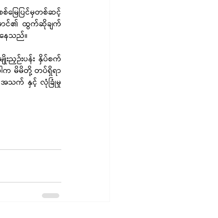
်မြေပြင်မှတစ်ဆင့် 
ာင်၏ ထွက်ဆိုချက် 
ပ်နေသည်။
းညှဉ်းပန်း နှိပ်စက်
 မိမိတို့ တပ်ရှိရာ 
် နှင့် လုံခြုံမှု