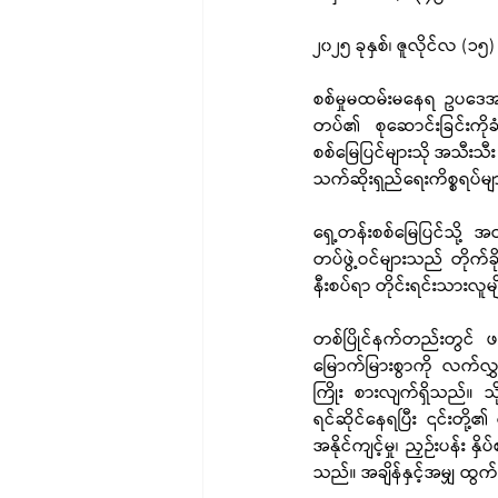
၂၀၂၅ ခုနှစ်၊ ဇူလိုင်လ (၁၅
စစ်မှုမထမ်းမနေရ ဥပဒေ
တပ်၏ စုဆောင်းခြင်းကိုခ
စစ်မြေပြင်များသို အသီးသီ
သက်ဆိုးရှည်ရေးကိစ္စရပ်
ရှေ့တန်းစစ်မြေပြင်သို့
တပ်ဖွဲ့ဝင်များသည် တိုက်ခ
နီးစပ်ရာ တိုင်းရင်းသားလူ
တစ်ပြိုင်နက်တည်းတွင် ဖ
မြောက်မြားစွာကို လက်လွှတ
ကြိုး စားလျက်ရှိသည်။ သ
ရင်ဆိုင်နေရပြီး ၎င်းတိ
အနိုင်ကျင့်မှု၊ ညှဉ်းပန်း 
သည်။ အချိန်နှင့်အမျှ ထွ