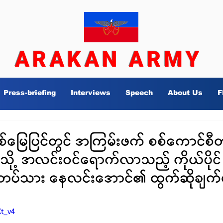
ARAKAN ARMY
Press-briefing
Interviews
Speech
About Us
F
စစ်မြေပြင်တွင် အကြမ်းဖက် စစ်ကောင်စီ
သို့ အလင်းဝင်ရောက်လာသည့် ကိုယ်ပိုင်
်သား နေလင်းအောင်၏ ထွက်ဆိုချက်ရုပ်
Xt_v4