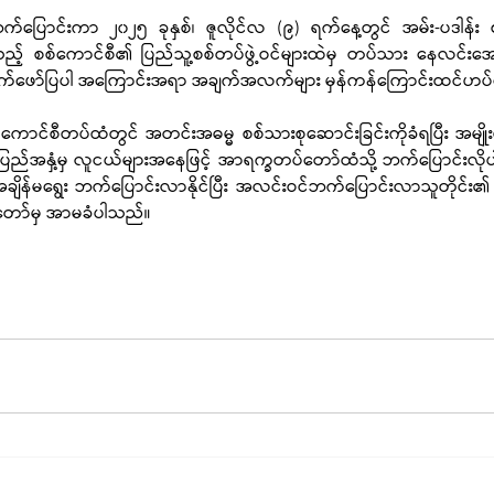
်ပြောင်းကာ ၂၀၂၅ ခုနှစ်၊ ဇူလိုင်လ (၉) ရက်နေ့တွင် အမ်း-ပဒါန်း စစ
 စစ်ကောင်စီ၏ ပြည်သူ့စစ်တပ်ဖွဲ့ဝင်များထဲမှ တပ်သား နေလင်းအေ
က်ဖော်ပြပါ အကြောင်းအရာ အချက်အလက်များ မှန်ကန်ကြောင်းထင်ဟ
ကောင်စီတပ်ထံတွင် အတင်းအဓမ္မ စစ်သားစုဆောင်းခြင်းကိုခံရပြီး အမျိုးမျို
ြည်အနှံ့မှ လူငယ်များအနေဖြင့် အာရက္ခတပ်တော်ထံသို့ ဘက်ပြောင်းလိုပါက
ိန်မရွေး ဘက်ပြောင်းလာနိုင်ပြီး အလင်းဝင်ဘက်ပြောင်းလာသူတိုင်း၏ အသက
်တော်မှ အာမခံပါသည်။