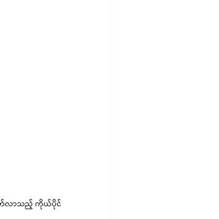
လာသည့် ကိုယ်ပိုင် 