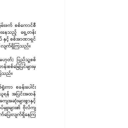
်းဖက် စစ်ကောင်စီ
ားနေသည့် ရှေ့တန်း 
 နှင့် စစ်အာဏာရှင် 
င်လျက်ရှိကြသည်။
မဟုတ်) ပြည်သူ့စစ် 
်းစစ်မြေပြင်များမှ 
ာကြသည်။
ံးကာ စခန်းပေါင်း 
က်ရယူရန် အပြင်းအထန်
အဆုံးများစွာနှင့် 
်မှူးများ၏ ဗိုလ်ကျ
မှထွက်ပြေးလျက်ရှိနေကြ