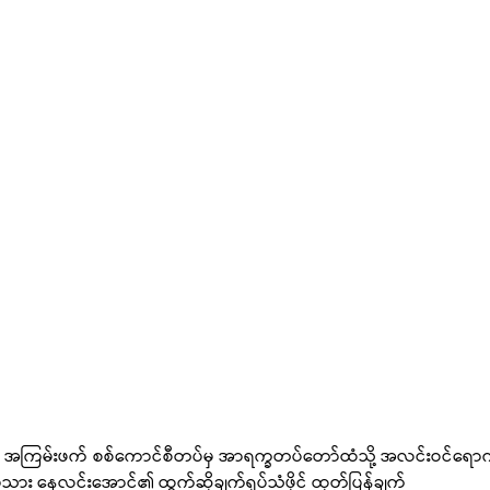
ွင် အကြမ်းဖက် စစ်ကောင်စီတပ်မှ အာရက္ခတပ်တော်ထံသို့ အလင်းဝင်ရောက်
ား နေလင်းအောင်၏ ထွက်ဆိုချက်ရုပ်သံဖိုင် ထုတ်ပြန်ချက်