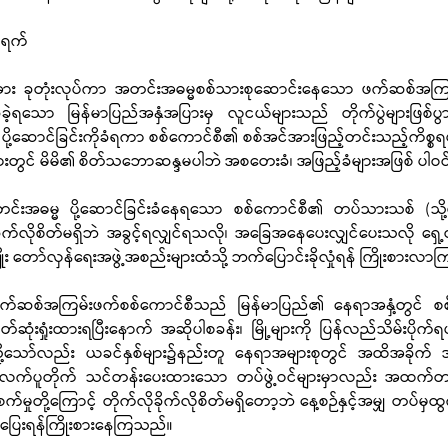
) ရက်
အား ခုတုံးလုပ်ကာ အတင်းအဓမ္မစစ်သားစုဆောင်းနေသော ဖက်ဆစ်အကြမ
ံခဲ့ရသော မြန်မာပြည်အနှံအပြားမှ လူငယ်များသည် တိုက်ပွဲများဖြစ်ပွ
း ပို့ဆောင်ခြင်းကိုခံရကာ စစ်ကောင်စီ၏ စစ်အင်အားဖြည့်တင်းသည့်ကိစ္စရပ်
များတွင် မိမိ၏ စိတ်သဘောဆန္ဒမပါဘဲ အစတေးခံ၊ အဖြည့်ခံများအဖြစ် ပါဝ
 အတင်းအဓမ္မ ပို့ဆောင်ခြင်းခံနေရသော စစ်ကောင်စီ၏ တပ်သားသစ် (သို့
ိုက်လိုစိတ်မရှိဘဲ အခွင့်ရလျှင်ရသလို၊ အခြေအနေပေးလျှင်ပေးသလို ရှေ့တန
မျိုး တော်လှန်ရေးအဖွဲ့အစည်းများထံသို့ ဘက်ပြောင်းခိုလှုံရန် ကြိုးစားလ
က်ဆစ်အကြမ်းဖက်စစ်ကောင်စီသည် မြန်မာပြည်၏ နေရာအနှံ့တွင် စစ်ရှု
်ဆုံးရှုံးထားရပြီးနောက် အဆိုပါစခန်း၊ မြို့များကို ပြန်လည်သိမ်းပို
ို့သော်လည်း ယခင်နှစ်များ၌နည်းတူ နေရာအများစုတွင် အထိအခိုက် အကျ
ု့၏ လက်ပူတိုက် သင်တန်းပေးထားသော တပ်ဖွဲ့ဝင်များမှာလည်း အထက်တပ
နှိပ်စက်မှုတို့ကြောင့် တိုက်လိုခိုက်လိုစိတ်မရှိတော့ဘဲ နေ့စဉ်နှင့်အမျှ တပ်
က်ပြေးရန်ကြိုးစားနေကြသည်။