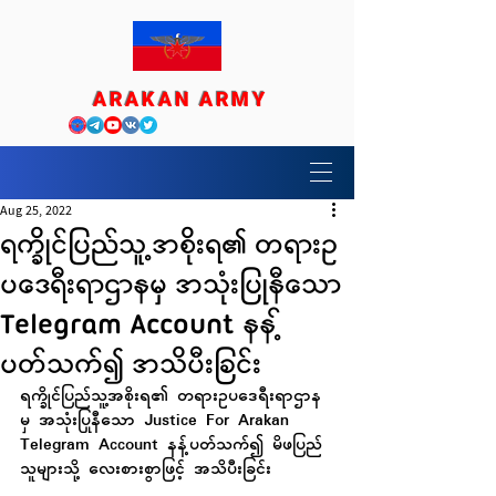
ARAKAN ARMY
Aug 25, 2022
ရက္ခိုင်ပြည်သူ့အစိုးရ၏ တရားဥ
ပဒေရီးရာဌာနမှ အသုံးပြုနီသော
Telegram Account နန့်
ပတ်သက်၍ အသိပီးခြင်း
ရက္ခိုင်ပြည်သူ့အစိုးရ၏ တရားဥပဒေရီးရာဌာန
မှ အသုံးပြုနီသော Justice For Arakan 
Telegram Account နန့်ပတ်သက်၍ မိဖပြည်
သူများသို့ လေးစားစွာဖြင့် အသိပီးခြင်း