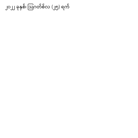
၂၀၂၂ ခုနှစ်၊ သြဂတ်စ်လ (၂၅) ရက်