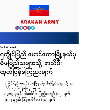
ARAKAN ARMY
Aug 23, 2022
ရက္ခိုင်ပြည် မောင်တောမြို့နယ်မှ
မိဖပြည်သူများသို့ အသိပီး
ထုတ်ပြန်ကြေညာချက်
ရက္ခိုင်ပြည် မောင်တောမြို့နယ်မှ မိဖပြည်သူများသို့ အ
သိပီး ထုတ်ပြန်ကြေညာချက်
၁၃၈၄ ခုနှစ်၊ ဝါခေါင်လပြည့်ကျော် (၁၂) ရက်
၂၀၂၂ ခုနှစ်၊ သြဂတ်စ်လ (၂၃) ရက်