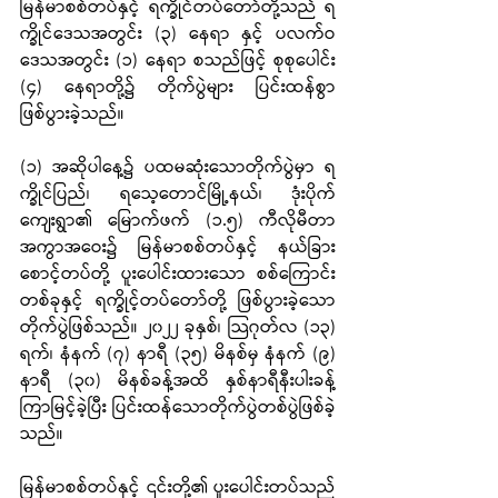
မြန်မာစစ်တပ်နှင့် ရက္ခိုင်တပ်တော်တို့သည် ရ
က္ခိုင်ဒေသအတွင်း (၃) နေရာ နှင့် ပလက်ဝ
ဒေသအတွင်း (၁) နေရာ စသည်ဖြင့် စုစုပေါင်း 
(၄) နေရာတို့၌ တိုက်ပွဲများ ပြင်းထန်စွာ 
ဖြစ်ပွားခဲ့သည်။
(၁) အဆိုပါနေ့၌ ပထမဆုံးသောတိုက်ပွဲမှာ ရ
က္ခိုင်ပြည်၊ ရသေ့တောင်မြို့နယ်၊ ဒုံးပိုက်
ကျေးရွာ၏ မြောက်ဖက် (၁.၅) ကီလိုမီတာ
အကွာအဝေး၌ မြန်မာစစ်တပ်နှင့် နယ်ခြား
စောင့်တပ်တို့ ပူးပေါင်းထားသော စစ်ကြောင်း
တစ်ခုနှင့် ရက္ခိုင့်တပ်တော်တို့ ဖြစ်ပွားခဲ့သော
တိုက်ပွဲဖြစ်သည်။ ၂၀၂၂ ခုနှစ်၊ သြဂုတ်လ (၁၃) 
ရက်၊ နံနက် (၇) နာရီ (၃၅) မိနစ်မှ နံနက် (၉) 
နာရီ (၃၀) မိနစ်ခန့်အထိ နှစ်နာရီနီးပါးခန့်
ကြာမြင့်ခဲ့ပြီး ပြင်းထန်သောတိုက်ပွဲတစ်ပွဲဖြစ်ခဲ့
သည်။
မြန်မာစစ်တပ်နှင့် ၎င်းတို့၏ ပူးပေါင်းတပ်သည် 