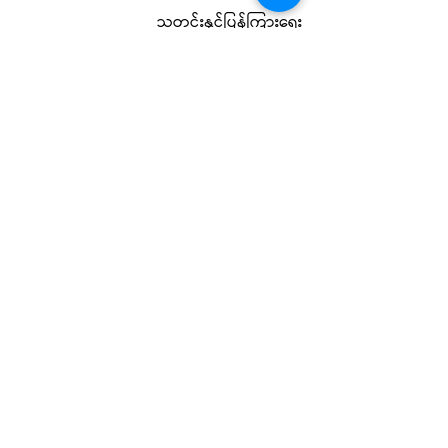
သတင်းနှင့်ပြန်ကြားရေး
ရက္ခိုင့်တပ်တော်