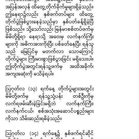
အပြန်အလှန် ထိတွေ့တိုက်ခိုက်မှုများရှိခဲ့သည်။ 
ဤနေရာ၌လည်း နှစ်ဖက်တပ်များ ထိတွေ့
တိုက်ပွဲဖြစ်ပွားနေခဲ့သည်မှာ နှစ်ပတ်ခန့်ရှိခဲ့ပြီ
ဖြစ်သည်။ သို့သော်လည်း မြန်မာစစ်တပ်ဖက်မှ 
မိမိတို့ရှိရာ နေရာသို့ အဝေးမှ လက်နက်ကြီး
များကို အဓိကအားကိုးပြီး ပစ်ခတ်နေပြီး ရန်သူ
သည် မြေပြင်မှ မတက်လာ သောကြောင့် 
တိုက်ပွဲများ ကြီးမားစွာဖြစ်ပွားခြင်း မရှိသေးပါ။ 
ဤတိုက်ပွဲအတွင်းရန်သူ့ဖက်မှ အထိအခိုက်၊ 
အကျအဆုံးကို မသိခဲ့ရပါ။
ဩဂုတ်လ (၁၃) ရက်နေ့ တိုက်ပွဲများအတွင်း 
မိမိတို့ဖက်မှ ရန်သူ့သုံ့ပန်း တစ်ဦးကိုမှ 
လက်ရဖမ်းဆီးခဲ့ခြင်းမရှိဘဲ လက်နက်ကြီး၊ 
လက်နက်ငယ်၊ စစ်အသုံးအဆောင်ပစ္စည်းများ
ကိုသာ သိမ်းဆည်းရမိခဲ့သည်။
သြဂုတ်လ (၁၄) ရက်နေ့၌ နှစ်ဖက်ရင်ဆိုင်