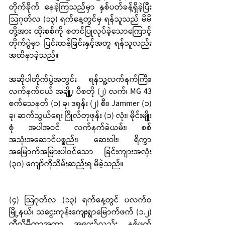
တိုက်ခိုက် နေခဲ့ကြသည်မှာ နှစ်ပတ်ခန့်ရှိခဲ့ပြီး 
သြဂုတ်လ (၁၃) ရက်နေ့တွင်မှ ရန်သူသည် မိမိ
တို့အား ထိုးစစ်ကို စတင်ပြုလုပ်ခဲ့သောကြောင့် 
တိုက်ပွဲမှာ ပြင်းထန်ခြင်းနှင့်အတူ ရန်သူလည်း 
အထိနာခဲ့သည်။
အဆိုပါတိုက်ပွဲအတွင်း ရန်သူ့လက်နက်ကြီး၊ 
လက်နက်ငယ် အချို့၊ ပီစတို (၂) လက်၊ MG 43 
စက်သေနတ် (၁) ခု၊ ဒရုန်း (၂) စီး၊ Jammer (၁) 
ခု၊ ဆက်သွယ်ရေး ဂြိုလ်တုဖုန်း (၁) လုံး၊ မိုင်းမျိုး
စုံ အပါအဝင် လက်နက်ခဲယမ်း၊ စစ်
အသုံးအဆောင်ပစ္စည်း၊ ဆေးဝါး၊ ရိက္ခာ
အမြောက်အမြားပါဝင်သော ခြင်းကျားအလုံး 
(၃၀) ကျော်ကိုသိမ်းဆည်းရ မိခဲ့သည်။
(၄) သြဂုတ်လ (၁၃) ရက်နေ့တွင် ပလက်ဝ
မြို့နယ်၊ သဌေးကုန်းကျေးရွာမြောက်ဖက် (၁.၂) 
ကီလိုမီတာအကွာ အဝေး၌လည်း နှစ်ဖက်