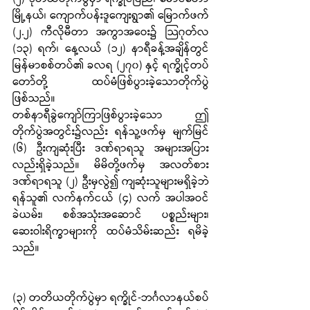
မြို့နယ်၊ ကျောက်ပန်းဒူကျေးရွာ၏ မြောက်ဖက် 
(၂.၂) ကီလိုမီတာ အကွာအဝေး၌ သြဂုတ်လ 
(၁၃) ရက်၊ နေ့လယ် (၁၂) နာရီခန့်အချိန်တွင် 
မြန်မာစစ်တပ်၏ ခလရ (၂၇၀) နှင့် ရက္ခိုင့်တပ်
တော်တို့ ထပ်မံဖြစ်ပွားခဲ့သောတိုက်ပွဲ
ဖြစ်သည်။
တစ်နာရီခွဲကျော်ကြာဖြစ်ပွားခဲ့သော ဤ
တိုက်ပွဲအတွင်း၌လည်း ရန်သူ့ဖက်မှ မျက်မြင် 
(၆) ဦးကျဆုံးပြီး ဒဏ်ရာရသူ အများအပြား
လည်းရှိခဲ့သည်။ မိမိတို့ဖက်မှ အလတ်စား 
ဒဏ်ရာရသူ (၂) ဦးမှလွဲ၍ ကျဆုံးသူများမရှိခဲ့ဘဲ 
ရန်သူ၏ လက်နက်ငယ် (၄) လက် အပါအဝင် 
ခဲယမ်း၊ စစ်အသုံးအဆောင် ပစ္စည်းများ၊ 
ဆေးဝါးရိက္ခာများကို ထပ်မံသိမ်းဆည်း ရမိခဲ့
သည်။
(၃) တတိယတိုက်ပွဲမှာ ရက္ခိုင်-ဘင်္ဂလာနယ်စပ် 