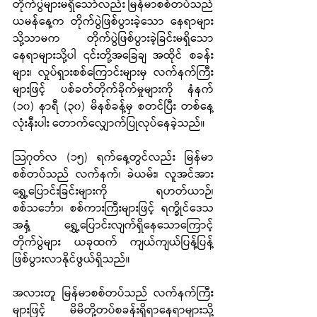
တိုက်ပွဲများမရှိသော်လည်း မြန်မာစစ်တပ်သည် 
ယမန်နေ့က တိုက်ပွဲဖြစ်ပွားခဲ့သော နေရာများ
သို့သာမက တိုက်ပွဲဖြစ်ပွားခဲ့ခြင်းမရှိသော
နေရာများသို့ပါ ၎င်းတို့အခြေချ အထိုင် စခန်း
များ၊ လှုပ်ရှားစစ်ကြောင်းများမှ လက်နက်ကြီး
များဖြင့် ပစ်ခတ်တိုက်ခိုက်မှုများကို နံနက် 
(၁၀) နာရီ (၃၀) မိနစ်ခန့်မှ စတင်ပြီး တစ်နေ့
လုံးနီးပါး တောက်လျှောက်ပြုလုပ်နေခဲ့သည်။
သြဂုတ်လ (၁၅) ရက်နေ့တွင်လည်း မြန်မာ
စစ်တပ်သည် လက်နက်၊ ခဲယမ်း၊ လူအင်အား 
ရွှေ့ပြောင်းခြင်းများကို ရဟတ်ယာဉ်၊ 
စစ်သင်္ဘော၊ စစ်ကားကြီးများဖြင့် ရက္ခိုင်ဒေသ
အနှံ့ ရွှေ့ပြောင်းလျက်ရှိနေသောကြောင့် 
တိုက်ပွဲများ ယခုထက် ကျယ်ကျယ်ပြန့်ပြန့်
ဖြစ်ပွားလာနိုင်ဖွယ်ရှိသည်။
အလားတူ မြန်မာစစ်တပ်သည် လက်နက်ကြီး
များဖြင့် မိမိတို့တပ်စခန်းရှိရာနေရာများသို့ 