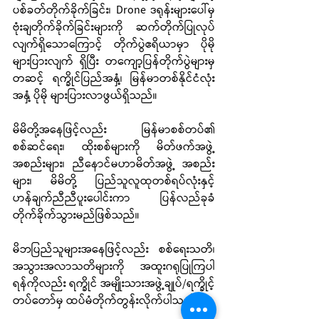
ပစ်ခတ်တိုက်ခိုက်ခြင်း၊ Drone ဒရုန်းများပေါ်မှ 
ဗုံးချတိုက်ခိုက်ခြင်းများကို ဆက်တိုက်ပြုလုပ်
လျက်ရှိသောကြောင့် တိုက်ပွဲဧရိယာမှာ ပိုမို
များပြားလျက် ရှိပြီး တကျော့ပြန်တိုက်ပွဲများမှ
တဆင့် ရက္ခိုင်ပြည်အနှံ့၊ မြန်မာတစ်နိုင်ငံလုံး
အနှံ့ ပိုမို များပြားလာဖွယ်ရှိသည်။ 
မိမိတို့အနေဖြင့်လည်း မြန်မာစစ်တပ်၏ 
စစ်ဆင်ရေး၊ ထိုးစစ်များကို မိတ်ဖက်အဖွဲ့
အစည်းများ၊ ညီနောင်မဟာမိတ်အဖွဲ့ အစည်း
များ၊ မိမိတို့ ပြည်သူလူထုတစ်ရပ်လုံးနှင့် 
ဟန်ချက်ညီညီပူးပေါင်းကာ ပြန်လည်ခုခံ 
တိုက်ခိုက်သွားမည်ဖြစ်သည်။
မိဘပြည်သူများအနေဖြင့်လည်း စစ်ရေးသတိ၊ 
အသွားအလာသတိများကို အထူးဂရုပြုကြပါ
ရန်ကိုလည်း ရက္ခိုင် အမျိုးသားအဖွဲ့ချုပ်/ရက္ခိုင့်
တပ်တော်မှ ထပ်မံတိုက်တွန်းလိုက်ပါသည်။