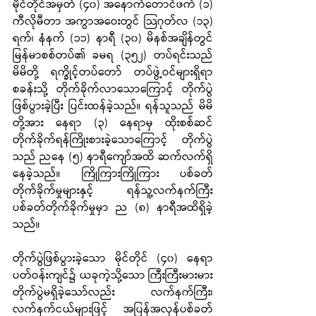
မိုင်တိုင်အမှတ် (၄၀) အနောက်တောင်ဖက် (၁) 
ကီလိုမီတာ အကွာအဝေးတွင် သြဂုတ်လ (၁၃) 
ရက်၊ နံနက် (၁၁) နာရီ (၃၀) မိနစ်အချိန်တွင် 
မြန်မာစစ်တပ်၏ ခမရ (၃၅၂) တပ်ရင်းသည် 
မိမိတို့ ရက္ခိုင့်တပ်တော် တပ်ဖွဲ့ဝင်များရှိရာ 
စခန်းသို့ တိုက်ခိုက်လာသောကြောင့် တိုက်ပွဲ
ဖြစ်ပွားခဲ့ပြီး ပြင်းထန်ခဲ့သည်။ ရန်သူသည် မိမိ
တို့အား နေရာ (၃) နေရာမှ ထိုးစစ်ဆင်
တိုက်ခိုက်ရန်ကြိုးစားခဲ့သောကြောင့် တိုက်ပွဲ
သည် ညနေ (၅) နာရီကျော်အထိ ဆက်လက်ရှိ
နေခဲ့သည်။ ကြိုကြားကြိုကြား ပစ်ခတ်
တိုက်ခိုက်မှုများနှင့် ရန်သူ့လက်နက်ကြီး 
ပစ်ခတ်တိုက်ခိုက်မှုမှာ ည (၈) နာရီအထိရှိခဲ့
သည်။
တိုက်ပွဲဖြစ်ပွားခဲ့သော မိုင်တိုင် (၄၀) နေရာ
ပတ်ဝန်းကျင်၌ ယခုကဲ့သို့သော ကြီးကြီးမားမား 
တိုက်ပွဲမရှိခဲ့သော်လည်း လက်နက်ကြီး၊ 
လက်နက်ငယ်များဖြင့် အပြန်အလှန်ပစ်ခတ်