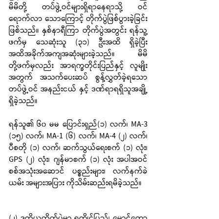
မိမိတို့ တပ်ဖွဲ့ဝင်များရှိရာနေရာသို့ ဝင်
ရောက်လာ သောကြောင့် တိုက်ပွဲဖြစ်ပွားခဲ့ခြင်း
ဖြစ်သည်။ နှစ်နာရီကြာ တိုက်ပွဲအတွင်း ရန်သူ့
ဖက်မှ သေဆုံးသူ (၃၁) ဦးအထိ ရှိခဲ့ပြီး 
အထိအခိုက်အကျအဆုံးများခဲ့သည်။ မိမိ
တို့ဖက်မှလည်း အာရက္ခတိုင်းပြည်နှင့် လူမျိုး
အတွက် အသက်ပေးဆပ် စွန့်လွှတ်ခဲ့ရသော
တပ်ဖွဲ့ဝင် အနည်းငယ် နှင့် ဒဏ်ရာရရှိသူအချို့ 
ရှိခဲ့သည်။
ရန်သူ၏ ၆၀ မမ ပြောင်းရှည်(၁) လက်၊ MA-3 
(၁၅) လက်၊ MA-1 (၆) လက်၊ MA-4 (၂) လက်၊ 
ပီစတို (၁) လက်၊ ဆက်သွယ်ရေးစက် (၁) လုံး၊ 
GPS (၂) လုံး၊ ဂျန်မာစက် (၁) လုံး အပါအဝင် 
စစ်အသုံးအဆောင် ပစ္စည်းများ၊ လက်နက်ခဲ
ယမ်း အများအပြား ကိုသိမ်းဆည်းရမိခဲ့သည်။
(၂) ဒုတိယတိုက်ပွဲမှာ ရက္ခိုင်ပြည်၊ မောင်တော