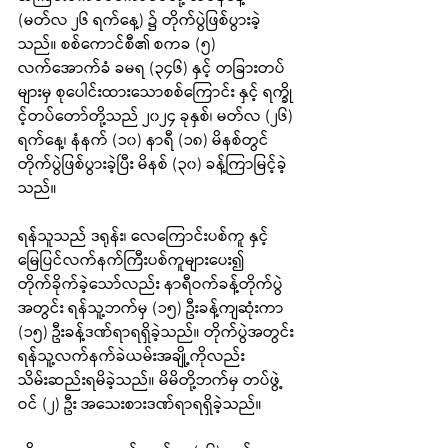
(မတ်လ ၂၆ ရက်နေ့) ၌ တိုက်ပွဲဖြစ်ပွားခဲ့
သည်။ စစ်ကောင်စီ၏ စကခ (၅) 
လက်အောက်ခံ ခမရ (၃၄၆) နှင့် တခြားတပ်
များမှ စုပေါင်းထားသောစစ်ကြောင်း နှင့် ရက္ခို
င့်တပ်တော်တို့သည် ၂၀၂၄ ခုနှစ်၊ မတ်လ (၂၆) 
ရက်နေ့၊ နံနက် (၁၀) နာရီ (၁၈) မိနစ်တွင် 
တိုက်ပွဲဖြစ်ပွားခဲ့ပြီး မိနစ် (၃၀) ခန့်ကြာမြင့်ခဲ့
သည်။
ရန်သူသည် ဒရုန်း၊ လေကြောင်းပစ်ကူ နှင့် 
မြေပြင်လက်နက်ကြီးပစ်ကူများပေး၍ 
တိုက်ခိုက်ခဲ့သော်လည်း နာရီဝက်ခန့်တိုက်ပွဲ
အတွင်း ရန်သူ့ဘက်မှ (၁၅) ဦးခန့်ကျဆုံးကာ 
(၁၅) ဦးခန့်ဒဏ်ရာရရှိခဲ့သည်။ တိုက်ပွဲအတွင်း 
ရန်သူ့လက်နက်ခဲယမ်းအချို့ကိုလည်း 
သိမ်းဆည်းရမိခဲ့သည်။ မိမိတို့ဘက်မှ တပ်ဖွဲ့
ဝင် (၂) ဦး အသေးစားဒဏ်ရာရရှိခဲ့သည်။