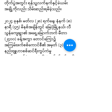
တိုက်ပွဲအတွင်း ရန်သူ့လက်နက်နှင့်ခဲယမ်း
အချို့ကိုလည်း သိမ်းဆည်းရမိခဲ့သည်။
၂၀၂၄ ခုနှစ်၊ မတ်လ (၂၈) ရက်နေ့၊ နံနက် (၈) 
နာရီ (၄၅) မိနစ်အချိန်တွင် မြေပုံမြို့နယ်၊ လီ
သွန်ကျေးရွာ၏ အရှေ့မြောက်ဘက် မီတာ 
(၂၄၀၀) ခန့်အကွာ တောင်ကြော၌ 
အကြမ်းဖက်စစ်ကောင်စီ၏ အမှတ် (၃) 
နည်းဗျူဟာစစ်ဆင်ရီးကွပ်ကဲမှု
လက်အောက်ခံ၊ ခမရ (၅၆၃) တပ်ရင်းနှင့် ရက္ခို
င့်တပ်တော်တို့ မိနစ်အနည်းငယ်ကြာ တိုက်ပွဲ
ဖြစ်ပွားခဲ့သည်။
ရက္ခိုင်ပြည်၊ မောင်တောမြို့၊ ကြိမ်ချောင်း
နယ်ခြားစောင့်တပ်စခန်းအား အပြီးသတ် 
သိမ်းပိုက်ရယူနိုင် ရေးအတွက် ထိုးစစ်အရှိန်ကို 
တစ်ဆင့်ပြီးတစ်ဆင့်မြှင့်ကာ တိုက်ခိုက်လျက်ရှိ
သည်။ ရန်သူ့ဘက်မှလည်း လေကြောင်း၊ 
လက်နက်ကြီးပစ်ကူအများအပြားနှင့် 