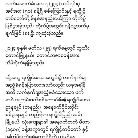
လက်အောက်ခံ၊ ခလရ (၂၃၄) တပ်ရင်းမှ 
အင်အား (၅၀) ခန့်ရှိ စစ်ကြောင်းနှင့် ရက္ခိုင့်
တပ်တော်တို့ မိနစ်အနည်းငယ်ကြာ တိုက်ပွဲ
ဖြစ်ပွားခဲ့သည်။ တိုက်ပွဲအတွင်း ရန်သူ့ဘက်မှ 
မျက်မြင် (၈) ဦး ကျဆုံးခဲ့သည်။
၂၀၂၄ ခုနှစ်၊ မတ်လ (၂၅) ရက်နေ့တွင် ဘူးသီး
တောင်မြို့နယ်၊  တောင်ဘဇာစခန်းအား 
သိမ်းပိုက်ရရှိခဲ့သည်။
ထို့အတူ ရက္ခိုင်ဒေသအတွင်း၌ လက်နက်ချ
အညံ့ခံရန်ပြောထားသော်လည်း ယခုအချိန်
အထိ လက်နက်ချအညံ့မခံသေးသော ဖက်
ဆစ် အကြမ်းဖက်စစ်ကောင်စီ၏ ရက္ခိုင်ဒေသ
ဌာနချုပ် (တနည်း)  အနောက်ပိုင်းတိုင်း
စစ်ဌာနချုပ် တည်ရှိရာ ရက္ခိုင်ပြည်၊ အမ်း
မြို့နယ်၊ လုံးကျေးရွာ၏ အနောက်ဘက် မီတာ 
(၁၄၀၀) ခန့်အကွာတွင် ရက္ခိုင့်တပ်တော် နှင့် 
အကြမ်းဖက်စစ်ကောင်စီတို့ ယမန်နေ့ 