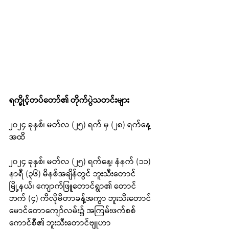
ရက္ခိုင့်တပ်တော်၏ တိုက်ပွဲသတင်းများ
၂၀၂၄ ခုနှစ်၊ မတ်လ (၂၅) ရက် မှ (၂၈) ရက်နေ့
အထိ
၂၀၂၄ ခုနှစ်၊ မတ်လ (၂၅) ရက်နေ့၊ နံနက် (၁၁) 
နာရီ (၃၆) မိနစ်အချိန်တွင် ဘူးသီးတောင်
မြို့နယ်၊ ကျောက်ဖြူတောင်ရွာ၏ တောင်
ဘက် (၄) ကီလိုမီတာခန့်အကွာ ဘူးသီးတောင် 
မောင်တောကျော်လမ်း၌ အကြမ်းဖက်စစ်
ကောင်စီ၏ ဘူးသီးတောင်ဗျူဟာ