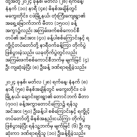
ထို့အတူ ၂၀၂၄ ခုနှစ်၊ မတ်လ (၂၆) ရက်နေ့၊ 
နံနက် (၁၀) နာရီ (၄၈) မိနစ်အချိန်တွင် 
မကွေးတိုင်း၊ ငဖဲမြို့နယ်၊ တုံးကြီးကျေးရွာ၏ 
အရှေ့မြောက်ဘက် မီတာ (၁၅၀၀) ခန့်
အကွာ၌လည်း အကြမ်းဖက်စစ်ကောင်စီ
တပ်၏ အင်အား (၄၀) ခန့်ပါစစ်ကြောင်းနှင့် ရ
က္ခိုင့်တပ်တော်တို့ နာရီဝက်ခန့်ကြာ တိုက်ပွဲ
ဖြစ်ပွားခဲ့သည်။ ယခုတိုက်ပွဲတွင်လည်း 
အကြမ်းဖက်စစ်ကောင်စီဘက်မှ မျက်မြင် (၄) 
ဦး ကျဆုံးခဲ့ပြီး (၈) ဦးခန့် ဒဏ်ရာရရှိခဲ့သည်။
၂၀၂၄ ခုနှစ်၊ မတ်လ (၂၈) ရက်နေ့၊ နံနက် (၈) 
နာရီ (၅၈) မိနစ်အချိန်တွင် မကွေးတိုင်း၊ ငဖဲ
မြို့နယ်၊ ချောင်းဖျားရွာ၏ တောင်ဘက် မီတာ 
(၇၀၀) ခန့်အကွာတောင်ကြော၌ ရန်သူ 
အင်အား (၅၀) ဦးခန့်ပါ စစ်ကြောင်းနှင့် ရက္ခိုင့်
တပ်တော်တို့ မိနစ်အနည်းငယ်ကြာ တိုက်ပွဲ
ဖြစ်ပွားခဲ့ပြီး ရန်သူ့ဘက်မှ မျက်မြင် (၆) ဦး ကျ
ဆုံးကာ ဒဏ်ရာရရှိသူ (၁၀) ဦးခန့်ရှိခဲ့သည်။ 