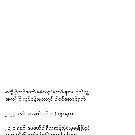
ရက္ခိုင့်တပ်တော် စစ်သည်တော်များမှ ပြည်သူ့
အကျိုးပြုလုပ်ငန်းများတွင် ပါဝင်ဆောင်ရွက်
၂၀၂၄ ခုနှစ်၊ ဖေဖော်ဝါရီလ (၁၅) ရက်
၂၀၂၄ ခုနှစ်၊ ဖေဖော်ဝါရီလဆန်းပိုင်းမှစ၍ ပြည်