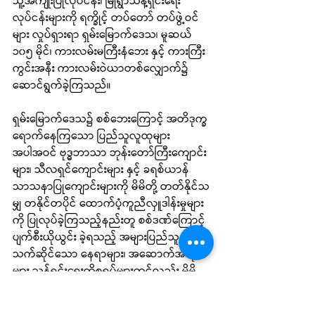
သူ့အကျိုးပြုလုပ်ငန်း၊ မြိုရွာသန့်ရှင်းရေး
လုပ်ငန်းများကို ရက္ခိုင့် တပ်တော် တပ်ဖွဲ့ဝင်
များ လှုပ်ရှားရာ ရှမ်းမြောက်ဒေသ၊ မူဆယ် 
၁၀၅ မိုင်၊ ကားလမ်းမကြီးနံဘေး နှင့် ကားကြီး 
ကွင်းအနီး ကားလမ်းဝဲယာတစ်လျှောက်၌ 
ဆောင်ရွက်ခဲ့ကြသည်။
ရှမ်းမြောက်ဒေသ၌ စစ်ဘေးကြောင့် အတိဒုက္ခ
ရောက်နေကြသော ပြည်သူလူထုများ 
အပါအဝင် ဗုဒ္ဓဘာသာ ဘုန်းတော်ကြီးကျောင်း
များ၊ သီလရှင်ကျောင်းများ နှင့် ခရစ်ယာန် 
သာသနာပြုကျောင်းများကို မိမိတို့ တတ်နိုင်သ 
မျှ တနိုင်တပိုင် ထောက်ပံ့ကူညီလှူဒါန်းမှုများ
ကို ပြုလုပ်ခဲ့ကြသည့်နည်းတူ စစ်ဒဏ်ကြောင့် 
ပျက်စီးယိုယွင်း ခဲ့ရသည့် အများပြည်သူနှင့်
သက်ဆိုင်သော နေရာများ၊ အဆောက်အအုံ
များ သန့်ရှင်းရေးကိစ္စရပ်များတွင်လည်း မိမိ
တို့သည် တစ်ဖွဲ့ချင်းအလိုက် (သို့) ညီနောင်
မဟာမိတ်များနှင့် အတူတကွ ဆောင်ရွက်