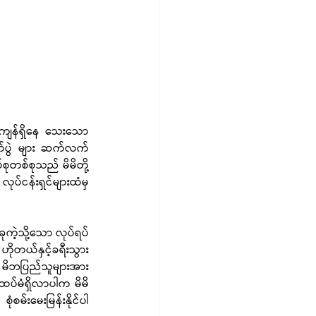
 ကျန်ရှိနေ သေးသော 
ိုက်ပွဲ များ ဆက်လက်
ုတစ်စုသည် မိမိတို့ 
်ငန်းရှင်များထံမှ 
ကဲ့သို့သော လုပ်ရပ်
ဟိုတယ်နှင့်ခရီးသွား
်း မိဘပြည်သူများအား 
ထပ်မံရှိလာပါက မိမိ
ံစမ်းမေးမြန်းနိုင်ပါ