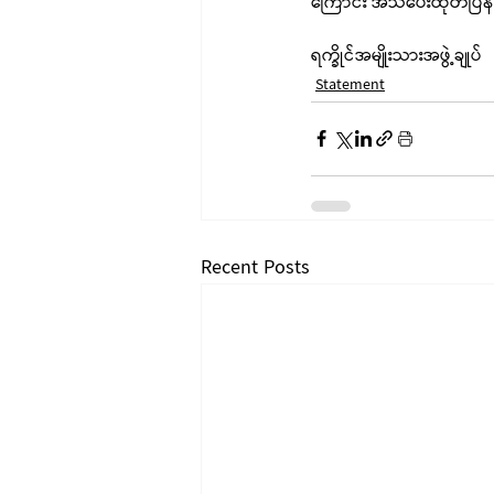
ကြောင်း အသိပေးထုတ်ပြန
ရက္ခိုင်အမျိုးသားအဖွဲ့ချုပ်
Statement
Recent Posts