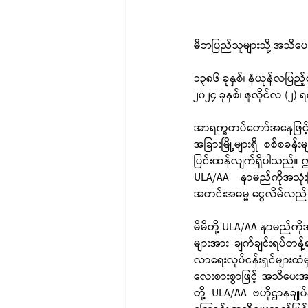
မိဘပြည်သူများသို့ အသိပေ
၁၃၈၆ ခုနှစ်၊ နံယုန်လပြည့
၂၀၂၄ ခုနှစ်၊ ဇူလိုင်လ (၂) 
အာရက္ခတပ်တော်အနေဖြင့် 
အခြားမြို့များရှိ စစ်စခန
ပြင်းထန်လျက်ရှိပါသည်။ ဤက
ULA/AA နာမည်ကိုအသုံးပြ
အတင်းအဓမ္မ ငွေလိမ်လည်
မိမိတို့ ULA/AA နာမည်ကိ
များအား ချက်ချင်းရပ်တန့်
လာရေးလုပ်ငန်းရှင်များထံမှ
လေးစားစွာဖြင့် အသိပေးအပ
တို့ ULA/AA ဗဟိုဌာနချုပ်န