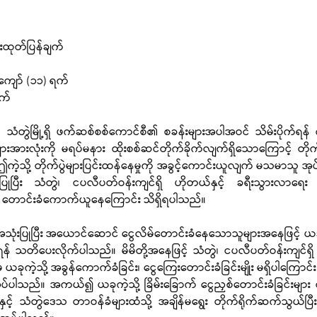
းထုတ်ပြန်ချက်
်ကျော် (၁၁) ရက်
ရက်
သံတွဲမြို့ရှိ ဖက်ဆစ်စစ်ကောင်စီ၏ စခန်းများအပါအဝင် သိမ်းပိုက်ရန်
်းများအားလုံးကို မရပ်မနား ထိုးစစ်ဆင်တိုက်ခိုက်လျက်ရှိသောကြောင့် တ
ဲ့သို့ တိုက်ပွဲများပြင်းထန်နေမှုကို အခွင့်ကောင်းယူလျက် မသမာသူ အုပ်စ
ုပြီး သံတွဲ၊ ငပလီပတ်ဝန်းကျင်ရှိ ဟိုတယ်နှင့် ခရီးသွားလာရေး လုပ
 တောင်းခံကောက်ယူနေကြောင်း သိရှိရပါသည်။
ုအသုံးပြုပြီး အယောင်ဆောင် ငွေလိမ်တောင်းခံနေသောသူများအနေဖြင့် ယခု
ရန် သတိပေးလိုက်ပါသည်။ မိမိတို့အနေဖြင့် သံတွဲ၊ ငပလီပတ်ဝန်းကျင်ရှိ 
 ယခုကဲ့သို့ အခွန်ကောက်ခံခြင်း၊ ငွေကြေးတောင်းခံခြင်းမျိုး မရှိပါကြောင
်ပါသည်။ အကယ်၍ ယခုကဲ့သို့ ခြိမ်းခြောက် ငွေညှစ်တောင်းခံခြင်းများ 
ှင့် သံတွဲဒေသ တာဝန်ခံများထံသို့ အချိန်မရွေး တိုက်ရိုက်ဆက်သွယ်ပြီး စု