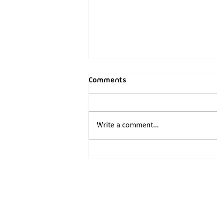
Comments
Write a comment...
အာရက္ခတပြည်လုံးဟိ မြို့ပြ
စည်ပင်သာယာရီးနန့် စနစ်တကျ
တိုးတက်ဖွံ့ဖြိုးရီးဆိုင်ရာ
ထုတ်ပြန်ကြေညာချက်