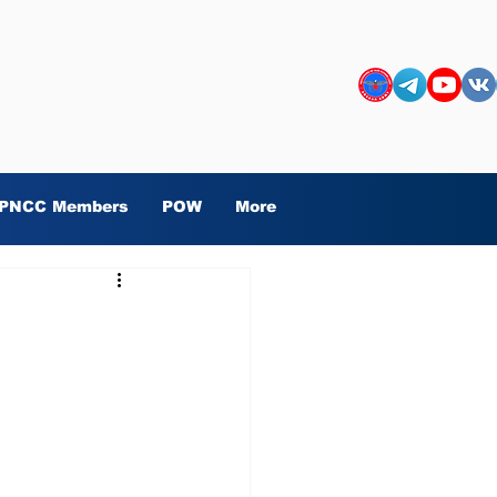
PNCC Members
POW
More