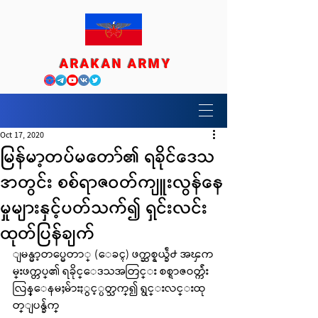
ARAKAN ARMY
Oct 17, 2020
မြန်မာ့တပ်မတော်၏ ရခိုင်ဒေသ
အတွင်း စစ်ရာဇဝတ်ကျူးလွန်နေ
မှုများနှင့်ပတ်သက်၍ ရှင်းလင်း
ထုတ်ပြန်ချက်
ျမန္မာ့တပ္မေတာ္ (ေခၚ) ဖက္ဆစ္နယ္ခ်ဲ႕ အၾက
မ္းဖက္တပ္၏ ရခိုင္ေဒသအတြင္း စစ္ရာဇဝတ္က်ဴး
လြန္ေနမႈမ်ားႏွင့္ပတ္သက္၍ ရွင္းလင္းထု
တ္ျပန္ခ်က္