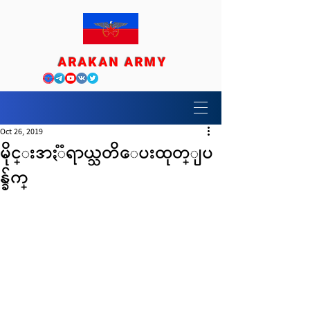
ARAKAN ARMY
Oct 26, 2019
မိုင္းအႏၱရာယ္သတိေပးထုတ္ျပ
န္ခ်က္