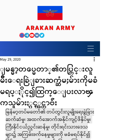
ARAKAN ARMY
May 29, 2020
ျမန္မာ့တပ္မေတာ္၏တပ္တြင္းလူ
မ်ိဳးေရးခြဲျခားဆက္ဆံမႈမ်ားကိုမခံ
မရပ္ႏိုင္၍ထြက္ေျပးလာၾ
ကသူမ်ားႏွင့္အင္တာဗ်ဴး
မြန်မာ့တပ်မတော်၏ တပ်တွင်းလူမျိုးရေးခွဲခြား
ဆက်ဆံမှု၊ အထက်အောက်အနိုင်ကျင့်ဖိနှိပ်မှု၊ 
ကြီးနိုင်ငယ်ညှင်းဆန်မှု၊ တိုင်းရင်းသားဒေသ
များ၌ အကြမ်းဖက်နေမှုများကို မခံမရပ်နိုင်၍ 