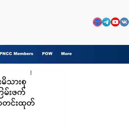
PNCC Members
POW
More
းမိသားစု
ြမ်းဖက်
 သတင်းထုတ်