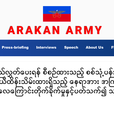
ARAKAN ARMY
Press-briefing
Interviews
Speech
About Us
F
လွှတ်ပေးရန် စီစဉ်ထားသည့် စစ်သုံ့ပန်
ာယီထိန်းသိမ်းထားရှိသည့် နေရာအား အက
 လေကြောင်းတိုက်ခိုက်မှုနှင့်ပတ်သက်၍