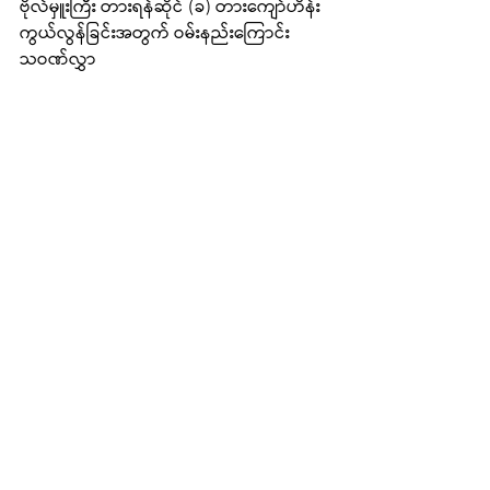
ဗိုလ်မှူးကြီး တားရန်ဆိုင် (ခ) တားကျော်ဟိန်း 
ကွယ်လွန်ခြင်းအတွက် ဝမ်းနည်းကြောင်း
သဝဏ်လွှာ