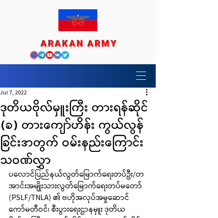
ARAKAN ARMY
Jul 7, 2022
ဒုတိယဗိုလ်မှူးကြီး တားရန်ဆိုင်
(ခ) တားကျော်ဟိန်း ကွယ်လွန်
ခြင်းအတွက် ဝမ်းနည်းကြောင်း
သဝဏ်လွှာ
ပလောင်ပြည်နယ်လွတ်မြောက်ရေးတပ်ဦး/တ
အာင်းအမျိုးသားလွတ်မြောက်ရေးတပ်မတော် 
(PSLF/TNLA) ၏ ဗဟိုအလုပ်အမှုဆောင်
ကော်မတီဝင်၊ စီးပွားရေးဌာနမှူး ဒုတိယ