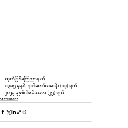
ထုတ်ပြန်ကြေညာချက်
၁၃၈၅ ခုနှစ်၊ နတ်တော်လဆန်း (၁၃) ရက်
၂၀၂၃ ခုနှစ်၊ ဒီဇင်ဘာလ (၂၅) ရက်
Statement